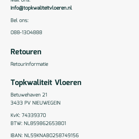
Mail ons:
info@topkwaliteitvloeren.nl
Bel ons:
088-1304888
Retouren
Retourinformatie
Topkwaliteit Vloeren
Betuwehaven 21
3433 PV NIEUWEGEIN
KvK: 74339370
BTW: NL859862653B01
IBAN: NL59KNAB0258749156