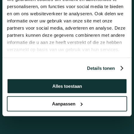
Mail ons
personaliseren, om functies voor social media te bieden
en om ons websiteverkeer te analyseren. Ook delen we
Altijd dezelfde werkdag antwoord!
informatie over uw gebruik van onze site met onze
partners voor social media, adverteren en analyse. Deze
info@topkwaliteitvloeren.nl
partners kunnen deze gegevens combineren met andere
informatie die u aan ze heeft verstrekt of die ze hebben
verzameld op basis van uw gebruik van hun services.
Details tonen
Bel ons
Snel en gemakkelijk advies.
Alles toestaan
Maandag t/m vrijdag 09:00 – 17:00
Aanpassen
Bel 088-1304888