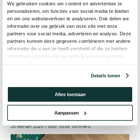
We gebruiken cookies om content en advertenties te
personaliseren, om functies voor social media te bieden
en om ons websiteverkeer te analyseren. Ook delen we
informatie over uw gebruik van onze site met onze
partners voor social media, adverteren en analyse. Deze
partners kunnen deze gegevens combineren met andere
informatie die u aan ze heeft verstrekt of die ze hebben
Maak kennis met Lumic: de
verzameld op basis van uw gebruik van hun services.
vloer van de toekomst!
/ door
victor lommers
6 mei 2025
Details tonen
Alles toestaan
Bescherm Je Nieuwe Vloer met
Aanpassen
Scratch No More
/ door
victor lommers
26 februari 2025