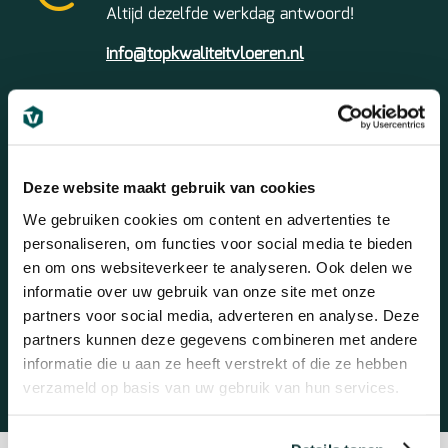
Altijd dezelfde werkdag antwoord!
info@topkwaliteitvloeren.nl
Bel ons
Deze website maakt gebruik van cookies
We gebruiken cookies om content en advertenties te
Snel en gemakkelijk advies.
personaliseren, om functies voor social media te bieden
Maandag t/m vrijdag 09:00 – 17:00
en om ons websiteverkeer te analyseren. Ook delen we
informatie over uw gebruik van onze site met onze
Bel 088-1304888
partners voor social media, adverteren en analyse. Deze
partners kunnen deze gegevens combineren met andere
informatie die u aan ze heeft verstrekt of die ze hebben
verzameld op basis van uw gebruik van hun services.