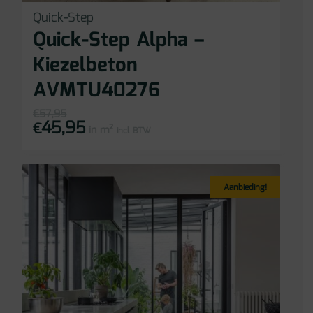
Quick-Step
Quick-Step Alpha –
Kiezelbeton
AVMTU40276
€
57,95
45,95
Oorspronkelijke
Huidige
€
in m²
prijs
prijs
incl BTW
was:
is:
€57,95.
€45,95.
Aanbieding!