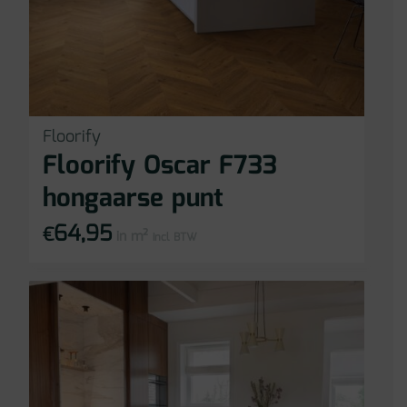
Floorify
Floorify Oscar F733
hongaarse punt
64,95
€
in m²
incl BTW