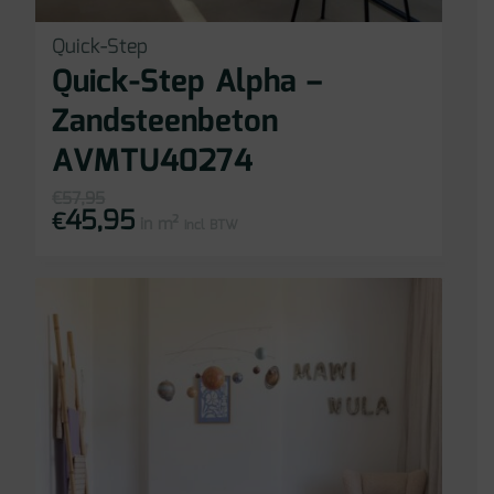
Quick-Step
Quick-Step Alpha –
Zandsteenbeton
AVMTU40274
€
57,95
45,95
Oorspronkelijke
Huidige
€
in m²
prijs
prijs
incl BTW
was:
is:
€57,95.
€45,95.