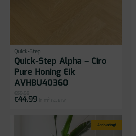
Quick-Step
Quick-Step Alpha – Ciro
Pure Honing Eik
AVHBU40360
€
59,95
44,99
Oorspronkelijke
Huidige
€
in m²
prijs
prijs
incl BTW
was:
is:
€59,95.
€44,99.
Aanbieding!