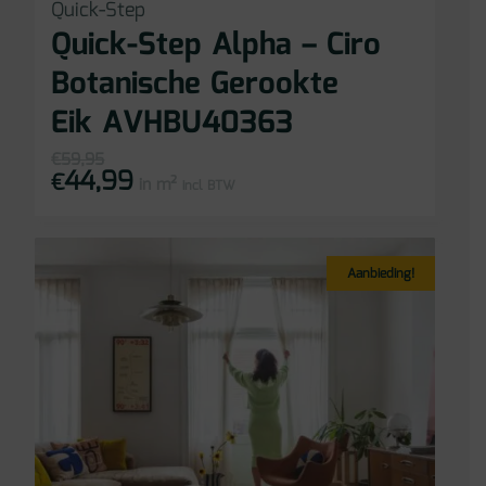
Quick-Step
Quick-Step Alpha – Ciro
Botanische Gerookte
Eik AVHBU40363
€
59,95
44,99
Oorspronkelijke
Huidige
€
in m²
prijs
prijs
incl BTW
was:
is:
€59,95.
€44,99.
Aanbieding!