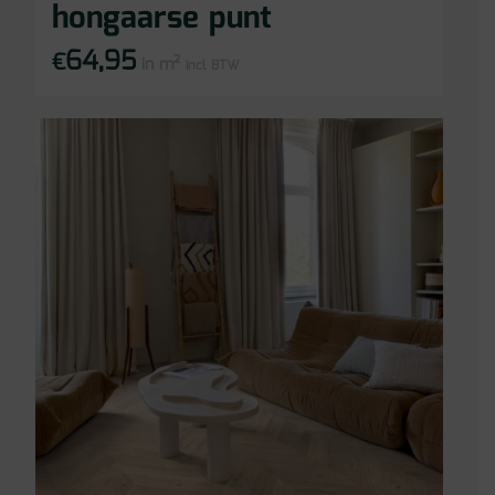
hongaarse punt
64,95
€
in m²
incl BTW