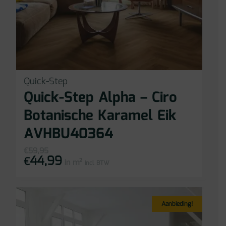
Quick-Step
Quick-Step Alpha – Ciro
Botanische Karamel Eik
AVHBU40364
€
59,95
44,99
Oorspronkelijke
Huidige
€
in m²
prijs
prijs
incl BTW
was:
is:
€59,95.
€44,99.
Aanbieding!