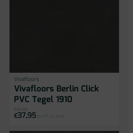
Vivafloors
Vivafloors Berlin Click
PVC Tegel 1910
€
51,95
37,95
Oorspronkelijke
Huidige
€
in m²
prijs
prijs
incl BTW
was:
is:
€51,95.
€37,95.