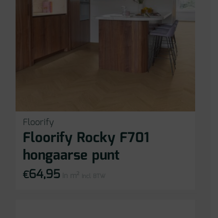
Floorify
Floorify Rocky F701
hongaarse punt
64,95
€
in m²
incl BTW