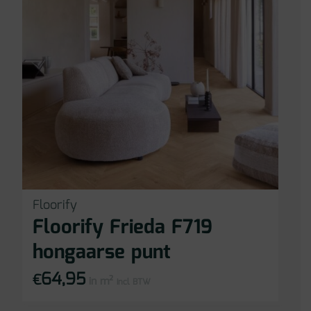
Floorify
Floorify Frieda F719
hongaarse punt
64,95
€
in m²
incl BTW