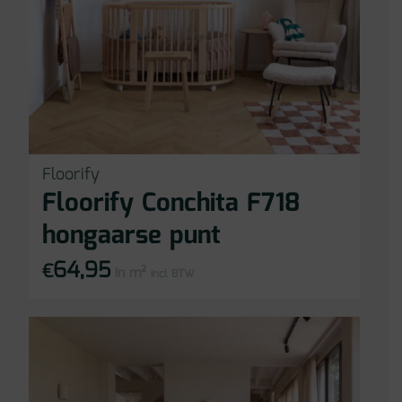
Floorify
Floorify Conchita F718
hongaarse punt
64,95
€
in m²
incl BTW