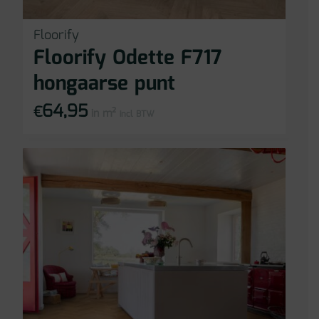
Floorify
Floorify Odette F717
hongaarse punt
64,95
€
in m²
incl BTW