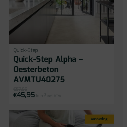
Quick-Step
Quick-Step Alpha –
Oesterbeton
AVMTU40275
€
57,95
45,95
Oorspronkelijke
Huidige
€
in m²
prijs
prijs
incl BTW
was:
is:
€57,95.
€45,95.
Aanbieding!