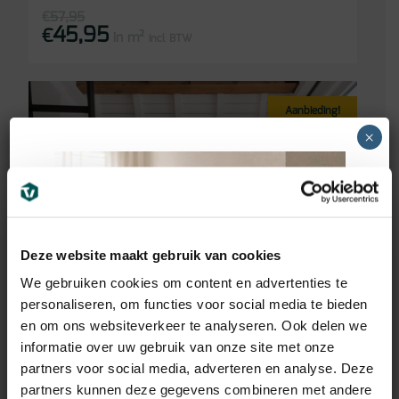
€
57,95
45,95
Oorspronkelijke
Huidige
€
in m²
prijs
prijs
incl BTW
was:
is:
€57,95.
€45,95.
Aanbieding!
×
Deze website maakt gebruik van cookies
We gebruiken cookies om content en advertenties te
personaliseren, om functies voor social media te bieden
en om ons websiteverkeer te analyseren. Ook delen we
informatie over uw gebruik van onze site met onze
partners voor social media, adverteren en analyse. Deze
partners kunnen deze gegevens combineren met andere