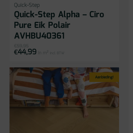
Quick-Step
Quick-Step Alpha – Ciro
Pure Eik Polair
AVHBU40361
€
59,95
44,99
Oorspronkelijke
Huidige
€
in m²
prijs
prijs
incl BTW
was:
is:
€59,95.
€44,99.
Aanbieding!