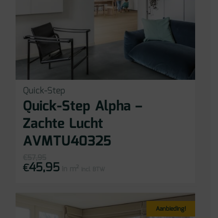
Quick-Step
Quick-Step Alpha –
Zachte Lucht
AVMTU40325
€
57,95
45,95
Oorspronkelijke
Huidige
€
in m²
prijs
prijs
incl BTW
was:
is:
€57,95.
€45,95.
Aanbieding!