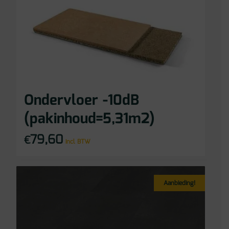
Ondervloer -10dB
(pakinhoud=5,31m2)
79,60
€
incl BTW
Aanbieding!