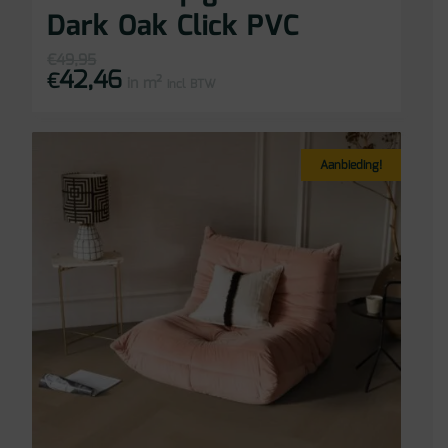
Dark Oak Click PVC
€
49,95
42,46
Oorspronkelijke
Huidige
€
in m²
prijs
prijs
incl BTW
was:
is:
€49,95.
€42,46.
Aanbieding!