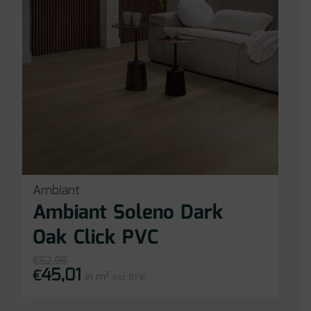
Ambiant
Ambiant Soleno Dark
Oak Click PVC
€
52,95
45,01
Oorspronkelijke
Huidige
€
in m²
prijs
prijs
incl BTW
was:
is:
€52,95.
€45,01.