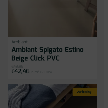
Ambiant
Ambiant Spigato Estino
Beige Click PVC
€
49,95
42,46
Oorspronkelijke
Huidige
€
in m²
prijs
prijs
incl BTW
was:
is:
€49,95.
€42,46.
Aanbieding!