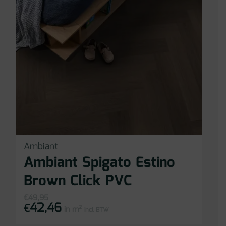
Ambiant
Ambiant Spigato Estino
Brown Click PVC
€
49,95
42,46
Oorspronkelijke
Huidige
€
in m²
prijs
prijs
incl BTW
was:
is:
€49,95.
€42,46.