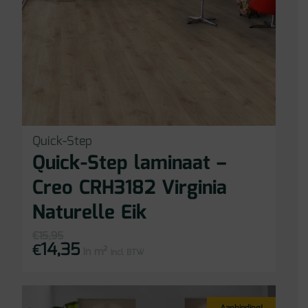
Quick-Step
Quick-Step laminaat –
Creo CRH3182 Virginia
Naturelle Eik
€
15,95
14,35
Oorspronkelijke
Huidige
€
in m²
prijs
prijs
incl BTW
was:
is:
€15,95.
€14,35.