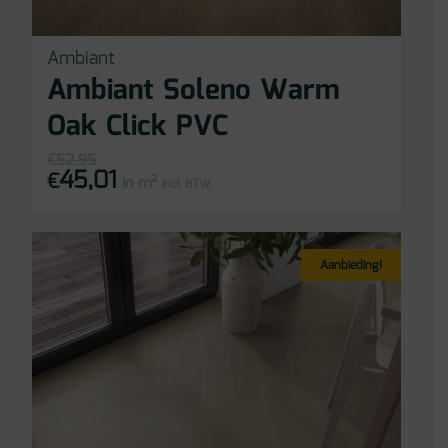
Ambiant
Ambiant Soleno Warm
Oak Click PVC
€
52,95
45,01
Oorspronkelijke
Huidige
€
in m²
prijs
prijs
incl BTW
was:
is:
€52,95.
€45,01.
Aanbieding!