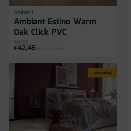
Ambiant
Ambiant Estino Warm
Oak Click PVC
€
49,95
42,46
Oorspronkelijke
Huidige
€
in m²
prijs
prijs
incl BTW
was:
is:
€49,95.
€42,46.
Aanbieding!