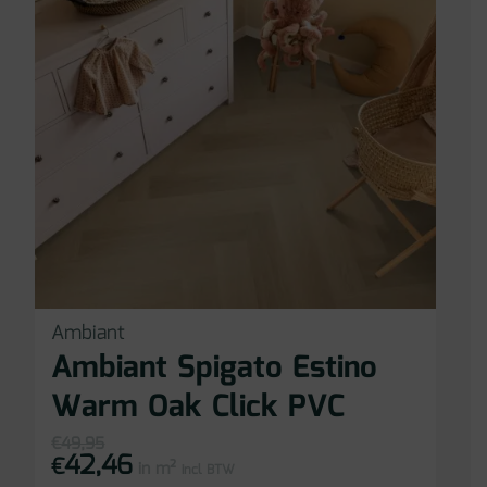
Ambiant
Ambiant Spigato Estino
Warm Oak Click PVC
€
49,95
42,46
Oorspronkelijke
Huidige
€
in m²
prijs
prijs
incl BTW
was:
is: