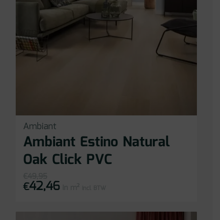
Ambiant
Ambiant Estino Natural
Oak Click PVC
€
49,95
42,46
Oorspronkelijke
Huidige
€
in m²
prijs
prijs
incl BTW
was:
is:
€49,95.
€42,46.