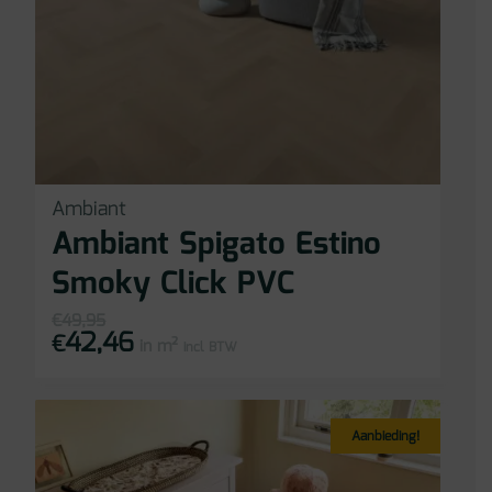
Ambiant
Ambiant Spigato Estino
Smoky Click PVC
€
49,95
42,46
Oorspronkelijke
Huidige
€
in m²
prijs
prijs
incl BTW
was:
is:
€49,95.
€42,46.
Aanbieding!