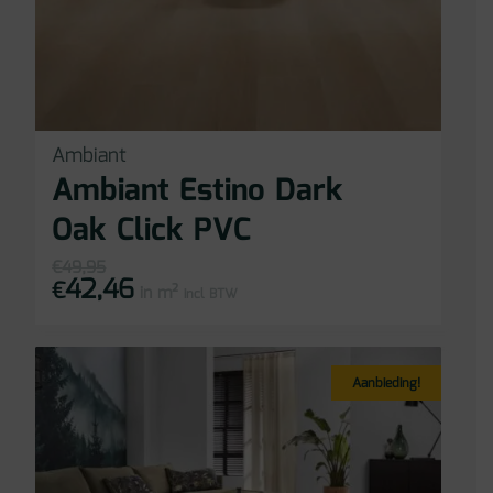
Ambiant
Ambiant Estino Dark
Oak Click PVC
€
49,95
42,46
Oorspronkelijke
Huidige
€
in m²
prijs
prijs
incl BTW
was:
is:
€49,95.
€42,46.
Aanbieding!