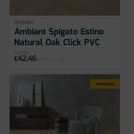
Ambiant
Ambiant Spigato Estino
Natural Oak Click PVC
€
49,95
42,46
Oorspronkelijke
Huidige
€
in m²
prijs
prijs
incl BTW
was:
is:
€49,95.
€42,46.
Aanbieding!