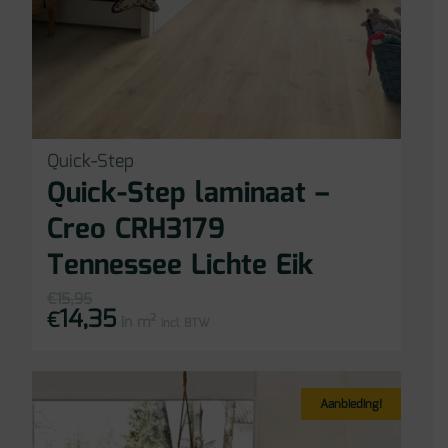
Quick-Step
Quick-Step laminaat –
Creo CRH3179
Tennessee Lichte Eik
€
15,95
14,35
Oorspronkelijke
Huidige
€
in m²
prijs
prijs
incl BTW
was:
is:
€15,95.
€14,35.
Aanbieding!