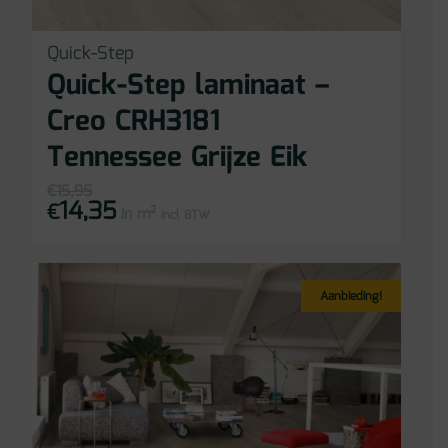
Quick-Step
Quick-Step laminaat –
Creo CRH3181
Tennessee Grijze Eik
€
15,95
14,35
Oorspronkelijke
Huidige
€
in m²
prijs
prijs
incl BTW
was:
is:
€15,95.
€14,35.
Aanbieding!