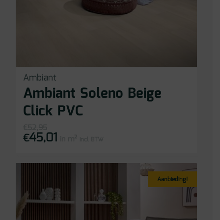
Ambiant
Ambiant Soleno Beige
Click PVC
€
52,95
45,01
Oorspronkelijke
Huidige
€
in m²
prijs
prijs
incl BTW
was:
is:
€52,95.
€45,01.
Aanbieding!