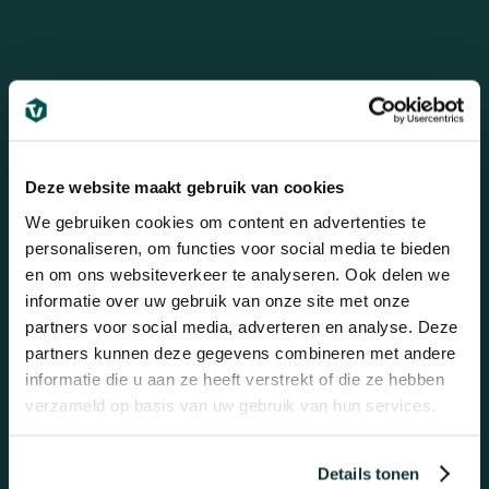
Bezoek onze showroom
Bezoek 100m2 aan showroom! (alleen op
afspraak!)
Deze website maakt gebruik van cookies
Betuwehaven 21
We gebruiken cookies om content en advertenties te
3433 PV NIEUWEGEIN
personaliseren, om functies voor social media te bieden
en om ons websiteverkeer te analyseren. Ook delen we
Bezoek onze showroom
informatie over uw gebruik van onze site met onze
partners voor social media, adverteren en analyse. Deze
partners kunnen deze gegevens combineren met andere
informatie die u aan ze heeft verstrekt of die ze hebben
verzameld op basis van uw gebruik van hun services.
Mail ons
Altijd dezelfde werkdag antwoord!
Details tonen