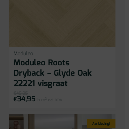
Moduleo
Moduleo Roots
Dryback – Glyde Oak
22221 visgraat
€
49,95
34,95
Oorspronkelijke
Huidige
€
in m²
prijs
prijs
incl BTW
was:
is:
€49,95.
€34,95.
Aanbieding!