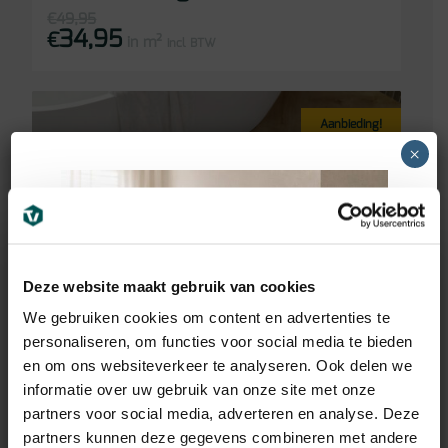
€
49,95
34,95
Oorspronkelijke
Huidige
€
in m²
prijs
prijs
incl BTW
was:
is:
€49,95.
€34,95.
Aanbieding!
×
Deze website maakt gebruik van cookies
We gebruiken cookies om content en advertenties te
personaliseren, om functies voor social media te bieden
en om ons websiteverkeer te analyseren. Ook delen we
informatie over uw gebruik van onze site met onze
partners voor social media, adverteren en analyse. Deze
partners kunnen deze gegevens combineren met andere