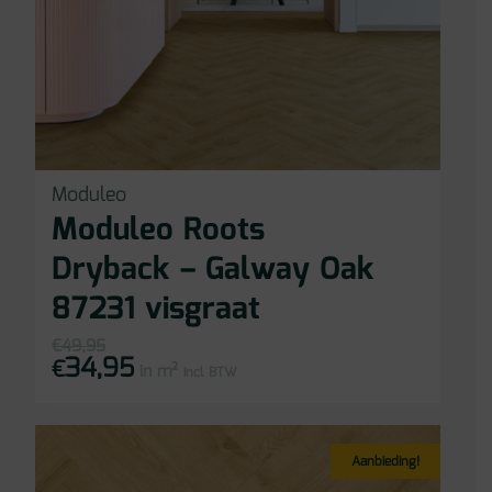
Moduleo
Moduleo Roots
Dryback – Galway Oak
87231 visgraat
€
49,95
34,95
Oorspronkelijke
Huidige
€
in m²
prijs
prijs
incl BTW
was:
is:
€49,95.
€34,95.
Aanbieding!