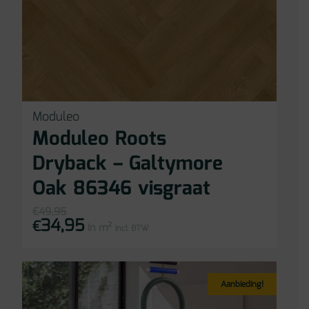
Moduleo
Moduleo Roots
Dryback – Galtymore
Oak 86346 visgraat
€
49,95
34,95
Oorspronkelijke
Huidige
€
in m²
prijs
prijs
incl BTW
was:
is:
€49,95.
€34,95.
Aanbieding!