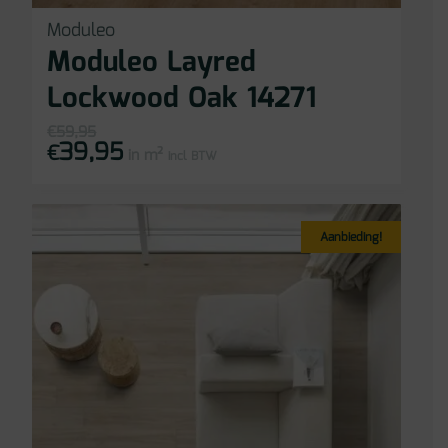
Moduleo
Moduleo Layred
Lockwood Oak 14271
€
59,95
39,95
Oorspronkelijke
Huidige
€
in m²
prijs
prijs
incl BTW
was:
is:
€59,95.
€39,95.
Aanbieding!