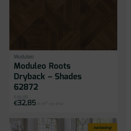
Moduleo
Moduleo Roots
Dryback – Shades
62872
€
46,95
32,85
Oorspronkelijke
Huidige
€
in m²
prijs
prijs
incl BTW
was:
is:
€46,95.
€32,85.
Aanbieding!