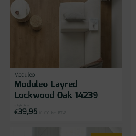
Moduleo
Moduleo Layred
Lockwood Oak 14239
€
59,95
39,95
Oorspronkelijke
Huidige
€
in m²
prijs
prijs
incl BTW
was:
is:
€59,95.
€39,95.