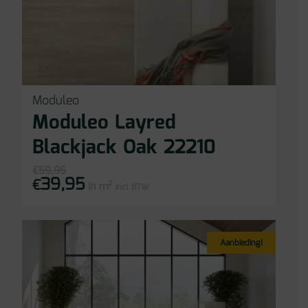
Moduleo
Moduleo Layred
Blackjack Oak 22210
€
59,95
39,95
Oorspronkelijke
Huidige
€
in m²
prijs
prijs
incl BTW
was:
is:
€59,95.
€39,95.
Aanbieding!