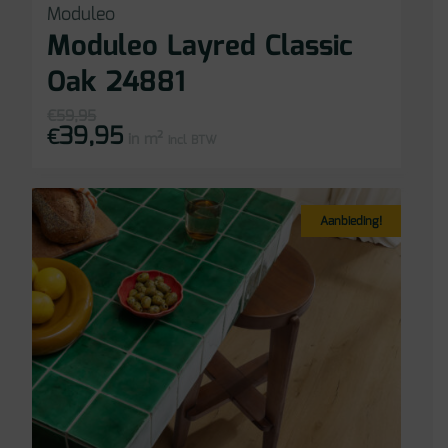
Moduleo
Moduleo Layred Classic
Oak 24881
€
59,95
39,95
Oorspronkelijke
Huidige
€
in m²
prijs
prijs
incl BTW
was:
is:
€59,95.
€39,95.
Aanbieding!