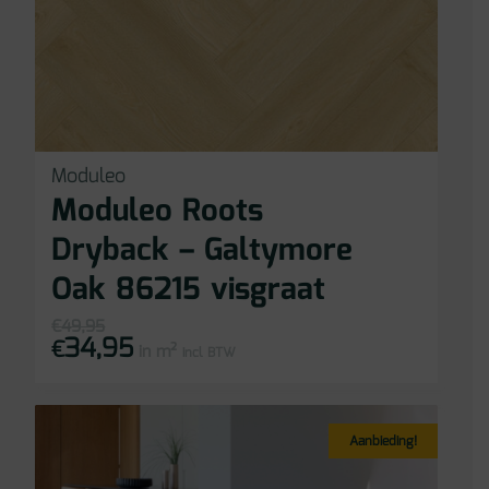
Moduleo
Moduleo Roots
Dryback – Galtymore
Oak 86215 visgraat
€
49,95
34,95
Oorspronkelijke
Huidige
€
in m²
prijs
prijs
incl BTW
was:
is:
€49,95.
€34,95.
Aanbieding!