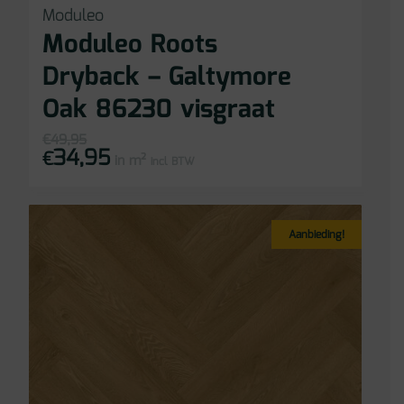
Moduleo
Moduleo Roots
Dryback – Galtymore
Oak 86230 visgraat
€
49,95
34,95
Oorspronkelijke
Huidige
€
in m²
prijs
prijs
incl BTW
was:
is:
€49,95.
€34,95.
Aanbieding!