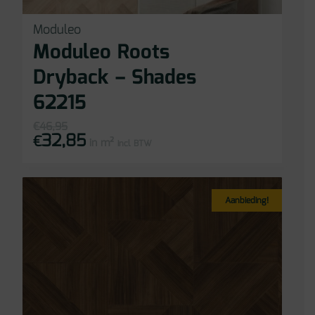
Moduleo
Moduleo Roots
Dryback – Shades
62215
€
46,95
32,85
Oorspronkelijke
Huidige
€
in m²
prijs
prijs
incl BTW
was:
is:
€46,95.
€32,85.
Aanbieding!