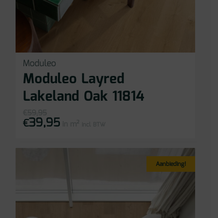
Moduleo
Moduleo Layred
Lakeland Oak 11814
€
59,95
39,95
Oorspronkelijke
Huidige
€
in m²
prijs
prijs
incl BTW
was:
is:
€59,95.
€39,95.
Aanbieding!