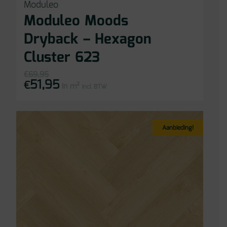
Moduleo
Moduleo Moods
Dryback – Hexagon
Cluster 623
€
69,95
51,95
Oorspronkelijke
Huidige
€
in m²
prijs
prijs
incl BTW
was:
is:
€69,95.
€51,95.
Aanbieding!