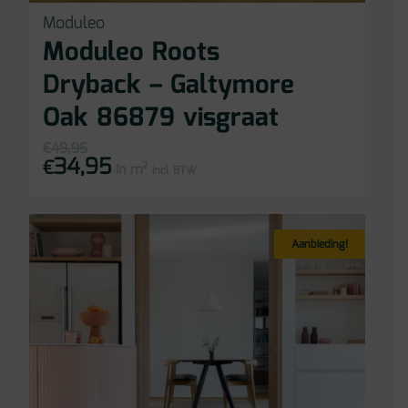
Moduleo
Moduleo Roots
Dryback – Galtymore
Oak 86879 visgraat
€
49,95
34,95
Oorspronkelijke
Huidige
€
in m²
prijs
prijs
incl BTW
was:
is:
€49,95.
€34,95.
Aanbieding!