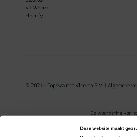
Belakos
VT Wonen
Floorify
© 2021 – Topkwaliteit Vloeren B.V. |
Algemene vo
De waardering van to
Deze website maakt gebru