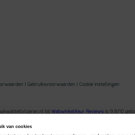
orwaarden
|
Gebruiksvoorwaarden
|
Cookie instellingen
pkwaliteitvloeren.nl bij
WebwinkelKeur Reviews
is 9.8/10 geb
ik van cookies