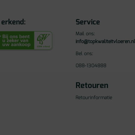
erkend:
Service
Mail ons:
info@topkwaliteitvloeren.n
Bel ons:
088-1304888
Retouren
Retourinformatie