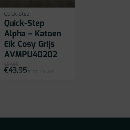
Quick-Step
Quick-Step
Alpha – Katoen
Eik Cosy Grijs
AVMPU40202
€
54,95
€
43,95
Oorspronkelijke
Huidige
in m²
prijs
prijs
incl BTW
was:
is:
€54,95.
€43,95.