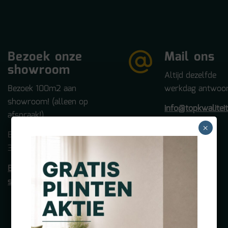
Bezoek onze
Mail ons
showroom
Altijd dezelfde
Bezoek 100m2 aan
werkdag antwoor
showroom! (alleen op
info@topkwalitei
afspraak!)
×
Betuwehaven 21
3433 PV NIEUWEGEIN
Bezoek onze
showroom