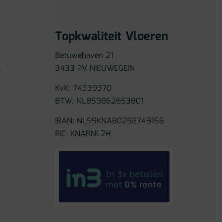
Topkwaliteit Vloeren
Betuwehaven 21
l
3433 PV NIEUWEGEIN
KvK: 74339370
BTW: NL859862653B01
IBAN: NL59KNAB0258749156
BIC: KNABNL2H