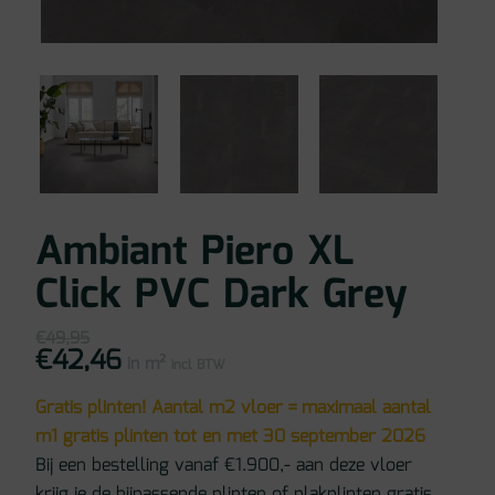
Ambiant Piero XL
Click PVC Dark Grey
€
49,95
€
42,46
Oorspronkelijke
Huidige
in m²
prijs
prijs
incl BTW
was:
is:
€49,95.
€42,46.
Gratis plinten! Aantal m2 vloer = maximaal aantal
m1 gratis plinten tot en met 30 september 2026
Bij een bestelling vanaf €1.900,- aan deze vloer
krijg je de bijpassende plinten of plakplinten gratis.