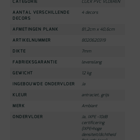
CATEGORIE
CLICK PVC VLOEREN
AANTAL VERSCHILLENDE
4 decors
DECORS
AFMETINGEN PLANK
81,2cm x 40,6cm
ARTIKELNUMMER
8020620319
DIKTE
7mm
FABRIEKSGARANTIE
levenslang
GEWICHT
12 kg
INGEBOUWDE ONDERVLOER
Ja
KLEUR
antraciet
,
grijs
MERK
Ambiant
ONDERVLOER
Ja, IXPE -10dB
certificering
(IXPE=hoge
densiteit/dichtheid