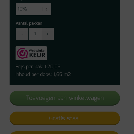
Aantal pakken
Ambiant
Piero
XL
Click
PVC
Prijs per pak:
70,06
€
Dark
Inhoud per doos: 1,65 m2
Grey
aantal
Toevoegen aan winkelwagen
Gratis staal