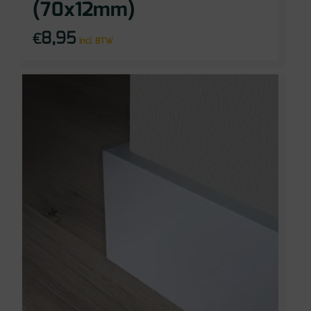
(70x12mm)
8,95
€
incl BTW