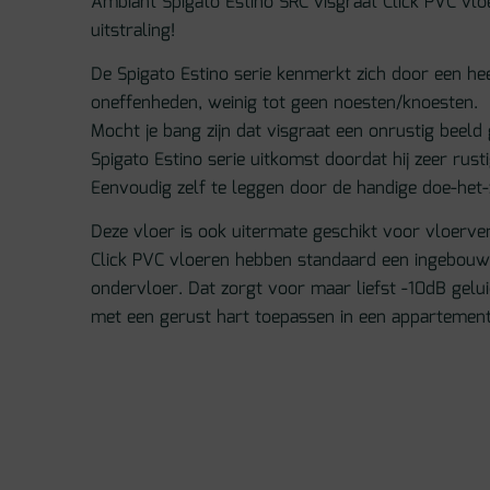
Ambiant Spigato Estino SRC visgraat Click PVC vloe
uitstraling!
De Spigato Estino serie kenmerkt zich door een hee
oneffenheden, weinig tot geen noesten/knoesten.
Mocht je bang zijn dat visgraat een onrustig beeld 
Spigato Estino serie uitkomst doordat hij zeer rust
Eenvoudig zelf te leggen door de handige doe-het-
Deze vloer is ook uitermate geschikt voor vloerv
Click PVC vloeren hebben standaard een ingebou
ondervloer. Dat zorgt voor maar liefst -10dB gelui
met een gerust hart toepassen in een appartement 