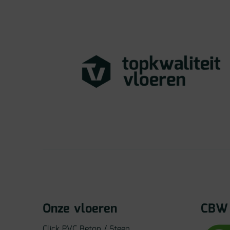
Onze vloeren
CBW 
Click PVC Beton / Steen