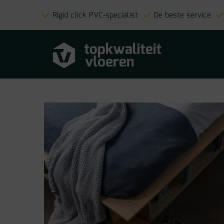
Rigid click PVC-specialist
De beste service