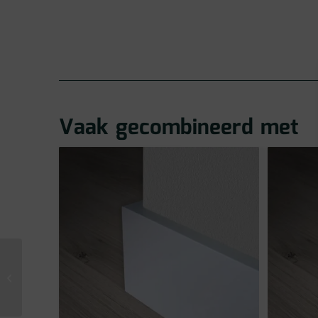
Vaak gecombineerd met
Ambiant Spigato Estino
Warm Oak Click PVC