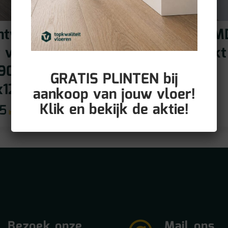
htwerend MDF
Vochtwerend M
t voorgelakt
plint voorgelakt
9016
RAL9016
GRATIS PLINTEN bij
x12mm)
(90x15mm)
aankoop van jouw vloer!
Klik en bekijk de aktie!
95
€
12,95
incl BTW
incl BTW
Bezoek onze
Mail ons