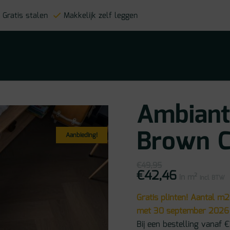
Gratis stalen
Makkelijk zelf leggen
Ambiant
Brown C
Aanbieding!
€
49,95
€
42,46
Oorspronkelijke
Huidige
in m²
prijs
prijs
incl BTW
was:
is:
€49,95.
€42,46.
Gratis plinten! Aantal m2
met 30 september 2026
Bij een bestelling vanaf €