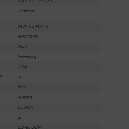
CLICK PVC VLOEREN
12 decors
73,0cm x 14,6cm
6612261519
7mm
levenslang
12 kg
ER
Ja
bruin
Ambiant
0.55mm
Ja
0,049m2K/W