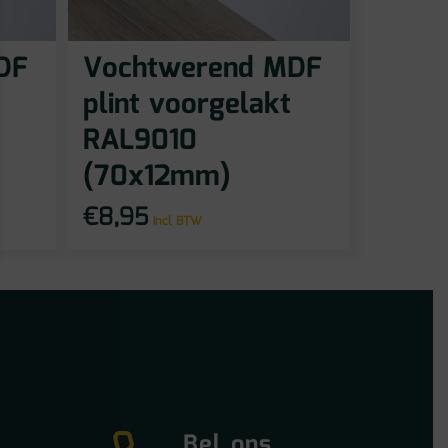
DF
Vochtwerend MDF
plint voorgelakt
RAL9010
(70x12mm)
€
8,95
incl BTW
Bel ons