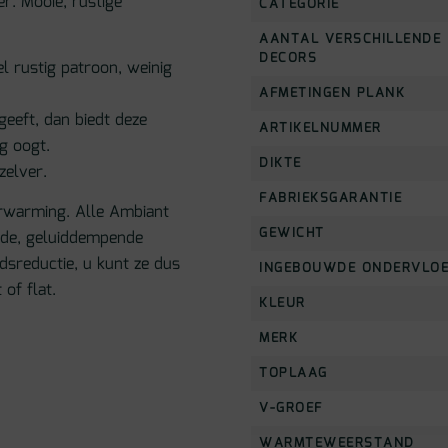
r. Mooie, rustige
CATEGORIE
AANTAL VERSCHILLENDE
DECORS
l rustig patroon, weinig
AFMETINGEN PLANK
geeft, dan biedt deze
ARTIKELNUMMER
ig oogt.
DIKTE
zelver.
FABRIEKSGARANTIE
erwarming. Alle Ambiant
GEWICHT
wde, geluiddempende
dsreductie, u kunt ze dus
INGEBOUWDE ONDERVLO
of flat.
KLEUR
MERK
TOPLAAG
V-GROEF
WARMTEWEERSTAND