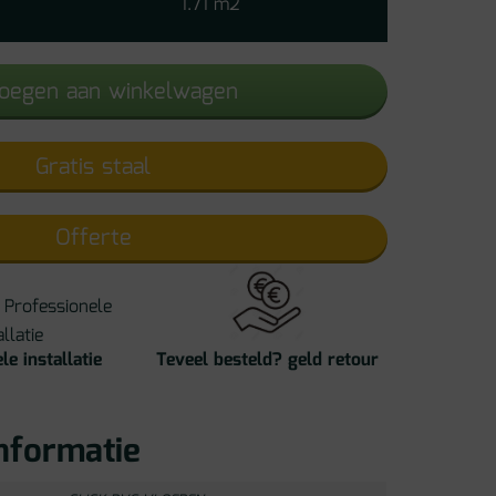
1.71 m2
PVC
aantal
oegen aan winkelwagen
Gratis staal
Offerte
le installatie
Teveel besteld? geld retour
nformatie