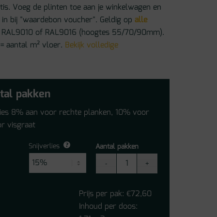
atis. Voeg de plinten toe aan je winkelwagen en
in bij "waardebon voucher". Geldig op
alle
 in RAL9010 of RAL9016 (hoogtes 55/70/90mm).
 = aantal m² vloer.
Bekijk volledige
tal pakken
lies 8% aan voor rechte planken, 10% voor
r visgraat
Snijverlies
Aantal pakken
Ambiant
Spigato
Estino
Prijs per pak:
72,60
€
Brown
Inhoud per doos:
Click