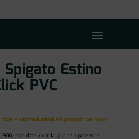
 Spigato Estino
lick PVC
 vloer = maximaal aantal m1 gratis plinten tot en
1.900,- aan deze vloer krijg je de bijpassende