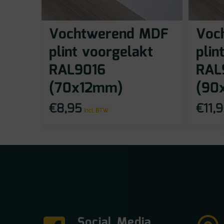
Vochtwerend MDF
Voc
plint voorgelakt
plin
RAL9016
RAL
(70x12mm)
(90
€
8,95
€
11,
incl BTW
Social Media