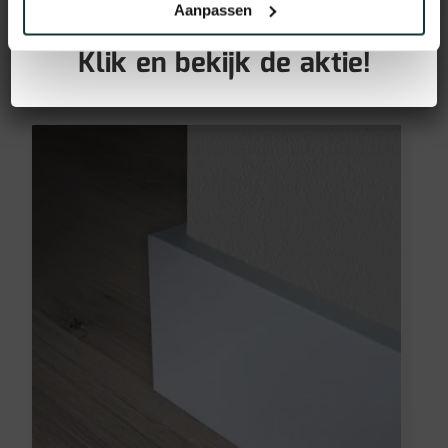
GRATIS PLINTEN bij aankoop
Aanpassen
(90x15mm)
van jouw vloer!
Klik en bekijk de aktie!
12,95
€
incl BTW