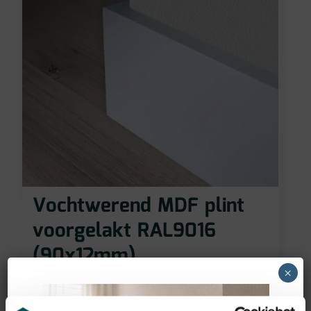
Vochtwerend MDF plint
voorgelakt RAL9016
(90x12mm)
×
11,95
€
incl BTW