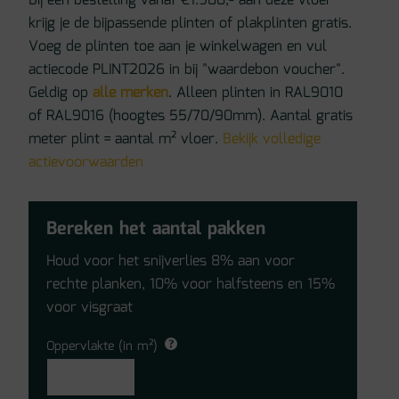
Bij een bestelling vanaf €1.900,- aan deze vloer
krijg je de bijpassende plinten of plakplinten gratis.
Voeg de plinten toe aan je winkelwagen en vul
actiecode PLINT2026 in bij "waardebon voucher".
Geldig op
alle merken
. Alleen plinten in RAL9010
of RAL9016 (hoogtes 55/70/90mm). Aantal gratis
meter plint = aantal m² vloer.
Bekijk volledige
actievoorwaarden
Bereken het aantal pakken
Houd voor het snijverlies 8% aan voor
rechte planken, 10% voor halfsteens en 15%
voor visgraat
Oppervlakte (in m²)