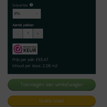
Snijverlies
Aantal pakken
Belakos
Attico
810
Click
PVC
Prijs per pak:
93,47
€
aantal
Inhoud per doos: 2.08 m2
Toevoegen aan winkelwagen
Gratis staal