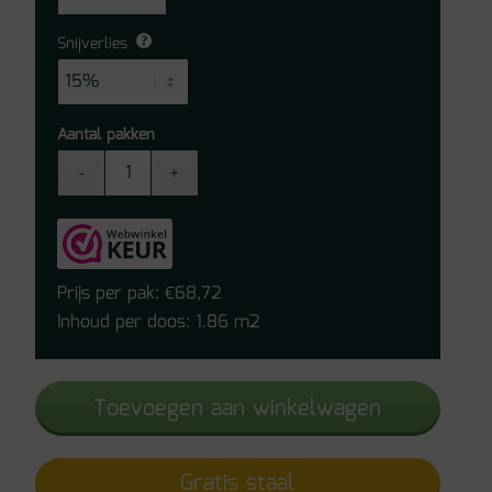
Snijverlies
Aantal pakken
Belakos
Borgo
Dryback
PVC
Visgraat
Prijs per pak:
68,72
€
XL
Inhoud per doos: 1.86 m2
31
aantal
Toevoegen aan winkelwagen
Gratis staal