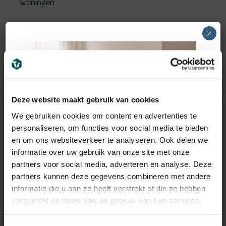
woningen
👉 Perfect voor open woonruimtes en moderne
×
interieurs
Aanvullende informatie
Deze website maakt gebruik van cookies
CATEGORIE
LIJM PVC VLOEREN
We gebruiken cookies om content en advertenties te
ARTIKELNUMMER
Kleurnummer 31
personaliseren, om functies voor social media te bieden
en om ons websiteverkeer te analyseren. Ook delen we
DIKTE
2,5mm
informatie over uw gebruik van onze site met onze
GEWICHT
12 kg
partners voor social media, adverteren en analyse. Deze
partners kunnen deze gegevens combineren met andere
KLEUR
beige
,
bruin
informatie die u aan ze heeft verstrekt of die ze hebben
MERK
Belakos
verzameld op basis van uw gebruik van hun services.
V-GROEF
Ja