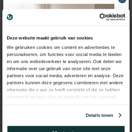
Minder “drukte” dan standaard visgraat
Groter en rustiger vloerbeeld
Luxe uitstraling zoals in high-end interieurs
Deze website maakt gebruik van cookies
👉 Perfect voor woonkamers, open ruimtes en
We gebruiken cookies om content en advertenties te
moderne woningen
personaliseren, om functies voor social media te bieden
en om ons websiteverkeer te analyseren. Ook delen we
informatie over uw gebruik van onze site met onze
partners voor social media, adverteren en analyse. Deze
Aanvullende informatie
partners kunnen deze gegevens combineren met andere
informatie die u aan ze heeft verstrekt of die ze hebben
CATEGORIE
LIJM PVC VLOEREN
verzameld op basis van uw gebruik van hun services.
ARTIKELNUMMER
Kleurnummer 32
DIKTE
2,5mm
Details tonen
GEWICHT
12 kg