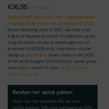
€
36,95
in m²
incl BTW
Gratis plinten! Aantal m2 vloer = maximaal aantal
m1 gratis plinten tot en met 30 september 2026
Bij een bestelling vanaf €1.900,- aan deze vloer
krijg je de bijpassende plinten of plakplinten gratis.
Voeg de plinten toe aan je winkelwagen en vul
actiecode PLINT2026 in bij "waardebon voucher".
Geldig op
alle merken
. Alleen plinten in RAL9010
of RAL9016 (hoogtes 55/70/90mm). Aantal gratis
meter plint = aantal m² vloer.
Bekijk volledige
actievoorwaarden
Bereken het aantal pakken
Houd voor het snijverlies 8% aan voor
rechte planken, 10% voor halfsteens en 15%