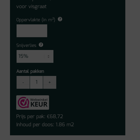
voor visgraat
Oppervlakte (in m²)
Snijverlies
Aantal pakken
Belakos
Borgo
Dryback
PVC
Visgraat
Prijs per pak:
68,72
€
XL
Inhoud per doos: 1.86 m2
32