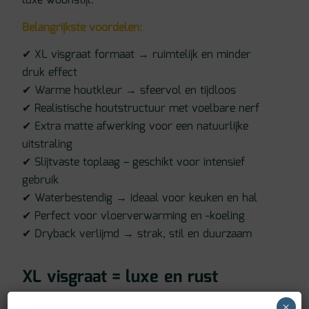
luxe woonstijl.
Belangrijkste voordelen:
✔ XL visgraat formaat → ruimtelijk en minder
druk effect
✔ Warme houtkleur → sfeervol en tijdloos
✔ Realistische houtstructuur met voelbare nerf
✔ Extra matte afwerking voor een natuurlijke
uitstraling
✔ Slijtvaste toplaag – geschikt voor intensief
gebruik
✔ Waterbestendig → ideaal voor keuken en hal
✔ Perfect voor vloerverwarming en -koeling
✔ Dryback verlijmd → strak, stil en duurzaam
XL visgraat = luxe en rust
Met de Borgo XL 32 kies je voor:
×