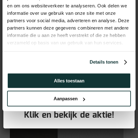
en om ons websiteverkeer te analyseren. Ook delen we
informatie over uw gebruik van onze site met onze
partners voor social media, adverteren en analyse. Deze
partners kunnen deze gegevens combineren met andere
informatie die u aan ze heeft verstrekt of die ze hebben
verzameld op basis van uw gebruik van hun services.
Details tonen
Vochtwerend MDF plint
voorgelakt RAL9016
Alles toestaan
(90x12mm)
GRATIS PLINTEN bij aankoop
Aanpassen
11,95
€
van jouw vloer!
incl BTW
Klik en bekijk de aktie!