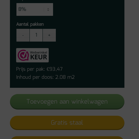
Aantal pakken
Belakos
Palazzo
770
Click
PVC
Prijs per pak:
93,47
€
aantal
Inhoud per doos: 2.08 m2
Toevoegen aan winkelwagen
Gratis staal