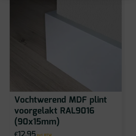
Vochtwerend MDF plint
voorgelakt RAL9016
(90x15mm)
12,95
€
incl BTW