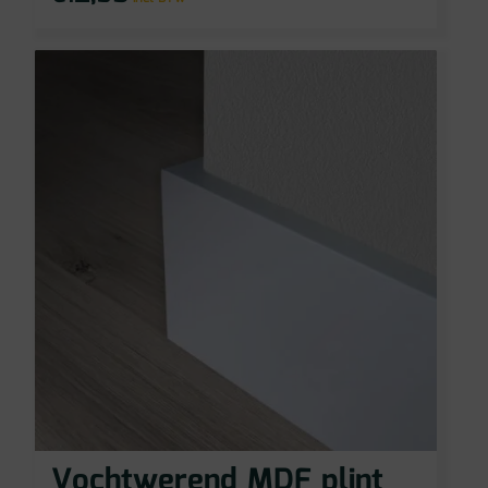
Vochtwerend MDF plint