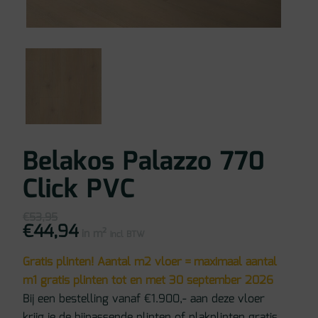
Belakos Palazzo 770
Click PVC
€
53,95
€
44,94
Oorspronkelijke
Huidige
in m²
prijs
prijs
incl BTW
was:
is:
€53,95.
€44,94.
Gratis plinten! Aantal m2 vloer = maximaal aantal
m1 gratis plinten tot en met 30 september 2026
Bij een bestelling vanaf €1.900,- aan deze vloer
krijg je de bijpassende plinten of plakplinten gratis.