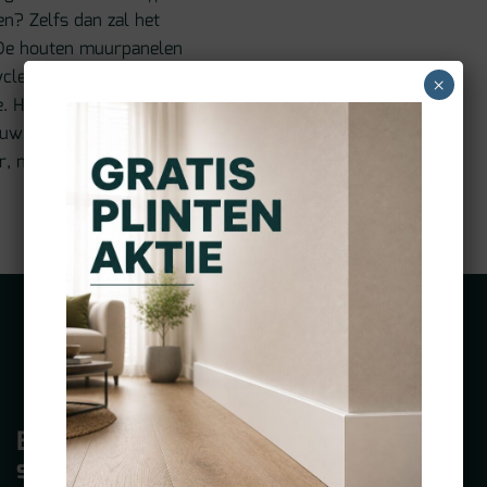
n? Zelfs dan zal het
 De houten muurpanelen
cled zwart vilt met daar
×
. Het hout van de
uw. Het wandpaneel is
r, maar ook uiterst
Bezoek onze
Mail ons
showroom
Altijd dezelfde