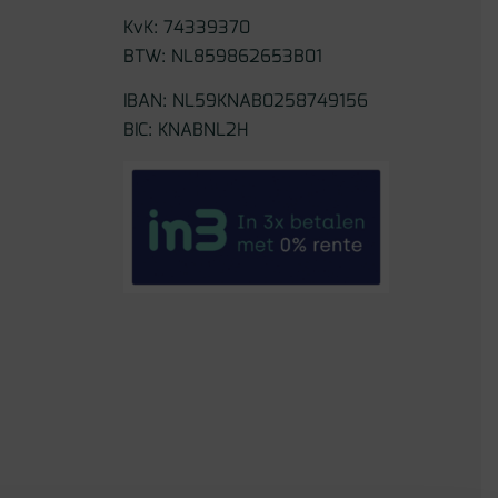
KvK: 74339370
BTW: NL859862653B01
IBAN: NL59KNAB0258749156
BIC: KNABNL2H