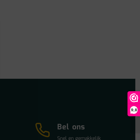
9,8
Bel ons
Snel en gemakkelijk