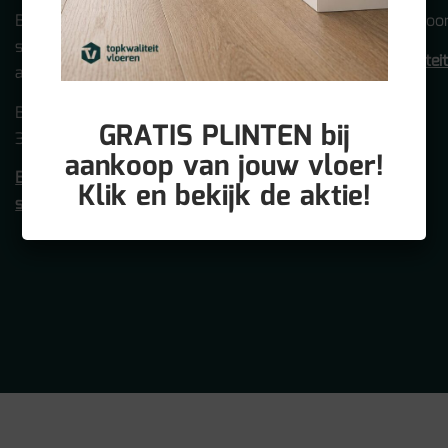
Bezoek 100m2 aan
werkdag antwoor
showroom! (alleen op
info@topkwalitei
afspraak!)
Betuwehaven 21
GRATIS PLINTEN bij
3433 PV NIEUWEGEIN
aankoop van jouw vloer!
Bezoek onze
Klik en bekijk de aktie!
showroom