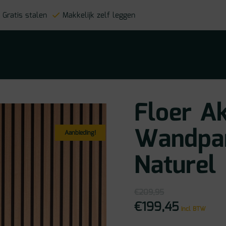
Gratis stalen
Makkelijk zelf leggen
Floer A
Wandpan
Aanbieding!
Naturel
€
209,95
€
199,45
Oorspronkelijke
Huidige
incl BTW
prijs
prijs