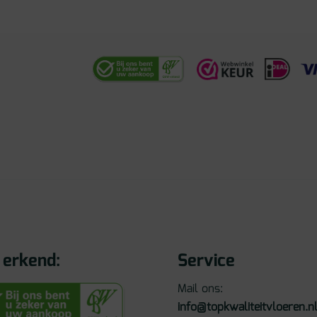
erkend:
Service
Mail ons:
info@topkwaliteitvloeren.n