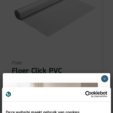
Floer
Floer Click PVC
ondervloer 2.0 - 10dB (rol
×
15m2)
86,25
€
incl BTW
Deze website maakt gebruik van cookies