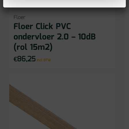
Floer
Floer Click PVC
ondervloer 2.0 – 10dB
(rol 15m2)
86,25
€
incl BTW