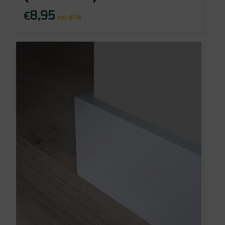
8,95
€
incl BTW