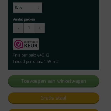
Aantal pakken
Floer
Visgraat
Click
PVC
-
Prijs per pak:
49,12
€
Natuur
Inhoud per doos: 1.49 m2
Eiken
aantal
Toevoegen aan winkelwagen
Gratis staal