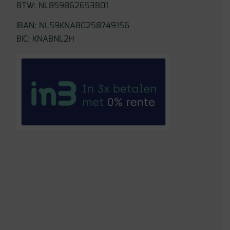
BTW: NL859862653B01
IBAN: NL59KNAB0258749156
BIC: KNABNL2H