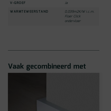
V-GROEF
Ja
WARMTEWEERSTAND
0,039m2K/W i.c.m.
Floer Click
ondervloer
Vaak gecombineerd met