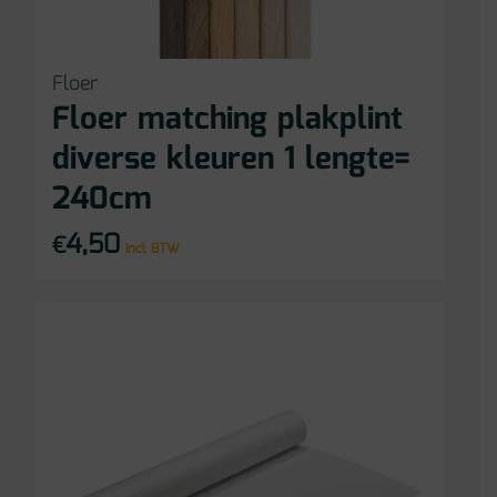
Floer
Floer matching plakplint
diverse kleuren 1 lengte=
240cm
4,50
€
incl BTW