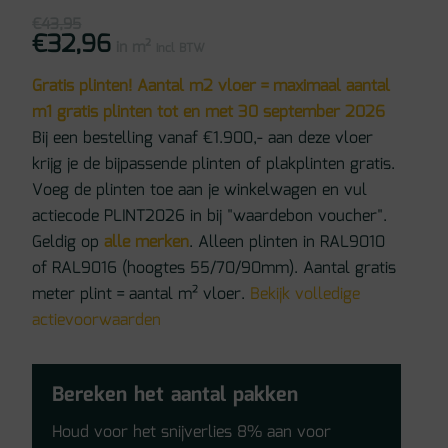
€
43,95
€
32,96
Oorspronkelijke
Huidige
in m²
prijs
prijs
incl BTW
was:
is:
€43,95.
€32,96.
Gratis plinten! Aantal m2 vloer = maximaal aantal
m1 gratis plinten tot en met 30 september 2026
Bij een bestelling vanaf €1.900,- aan deze vloer
krijg je de bijpassende plinten of plakplinten gratis.
Voeg de plinten toe aan je winkelwagen en vul
actiecode PLINT2026 in bij "waardebon voucher".
Geldig op
alle merken
. Alleen plinten in RAL9010
of RAL9016 (hoogtes 55/70/90mm). Aantal gratis
meter plint = aantal m² vloer.
Bekijk volledige
actievoorwaarden
Bereken het aantal pakken
Houd voor het snijverlies 8% aan voor