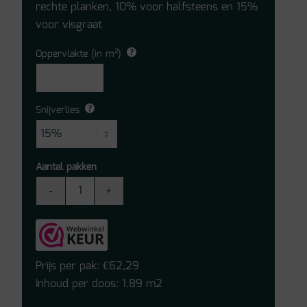
rechte planken, 10% voor halfsteens en 15%
voor visgraat
Oppervlakte (in m²)
Snijverlies
Aantal pakken
Floer
Walvisgraat
Click
PVC
-
Prijs per pak:
62,29
€
Narwal
Inhoud per doos: 1.89 m2
Nootbruin