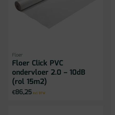
Floer
Floer Click PVC
ondervloer 2.0 – 10dB
(rol 15m2)
86,25
€
incl BTW