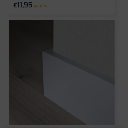
11,95
€
incl BTW