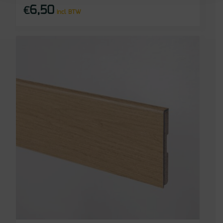
6,50
€
incl BTW