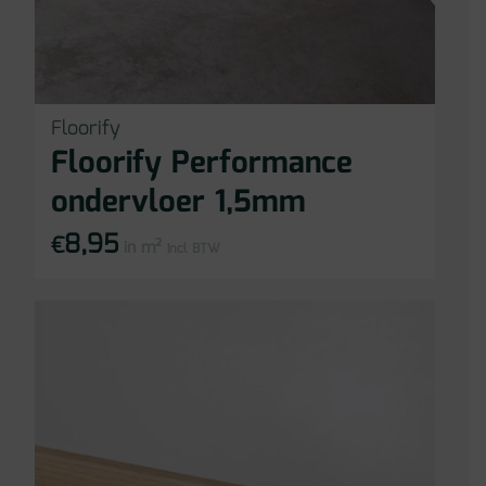
Floorify
Floorify Performance
ondervloer 1,5mm
8,95
€
in m²
incl BTW