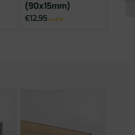
(90x15mm)
€
12,95
incl BTW