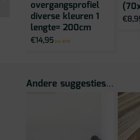
Floorify Honey F025T
overgangsprofiel
(70
diverse kleuren 1
€
8,9
lengte= 200cm
€
14,95
incl BTW
Andere suggesties…