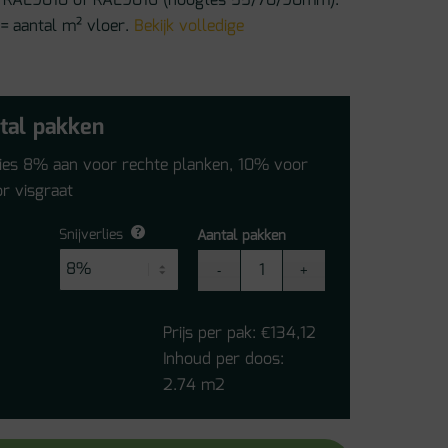
 in RAL9010 of RAL9016 (hoogtes 55/70/90mm).
 = aantal m² vloer.
Bekijk volledige
tal pakken
lies 8% aan voor rechte planken, 10% voor
r visgraat
Snijverlies
Aantal pakken
Floorify
Goose
F036T
Prijs per pak:
134,12
€
aantal
Inhoud per doos:
2.74 m2