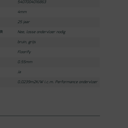
5407004016863
4mm
25 jaar
ER
Nee, losse ondervloer nodig
bruin
,
grijs
Floorify
0.55mm
Ja
0,0239m2K/W i.c.m. Performance ondervloer