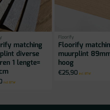
y
Floorify
rify matching
Floorify matchi
plint diverse
muurplint 89m
ren 1 lengte=
hoog
cm
€
25,90
incl BTW
0
incl BTW