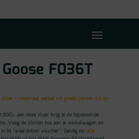
y Goose F036T
 vloer = maximaal aantal m1 gratis plinten tot en
1.900,- aan deze vloer krijg je de bijpassende
atis. Voeg de plinten toe aan je winkelwagen en
in bij "waardebon voucher". Geldig op
alle