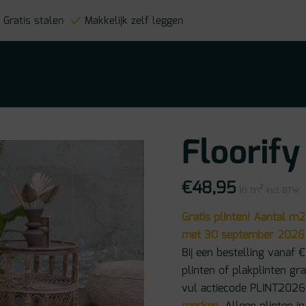
Gratis stalen
Makkelijk zelf leggen
Floorif
€
48,95
in m²
incl BTW
Gratis plinten! Aantal m2
met 30 september 2026
Bij een bestelling vanaf €
plinten of plakplinten gr
vul actiecode PLINT2026 