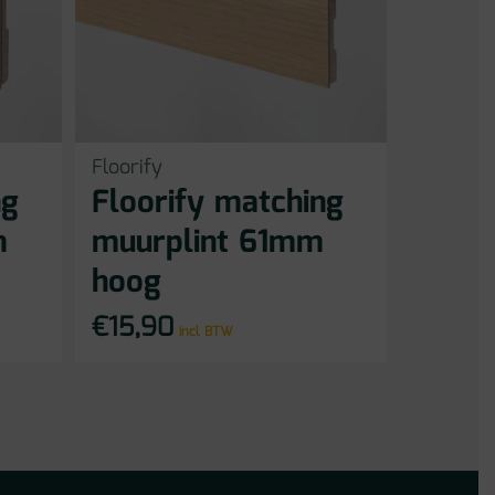
Floorify
ng
Floorify matching
m
muurplint 61mm
hoog
€
15,90
incl BTW