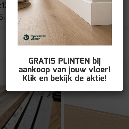
x12mm)
(90x12mm)
5
€
11,95
incl BTW
incl BTW
GRATIS PLINTEN bij
aankoop van jouw vloer!
Klik en bekijk de aktie!