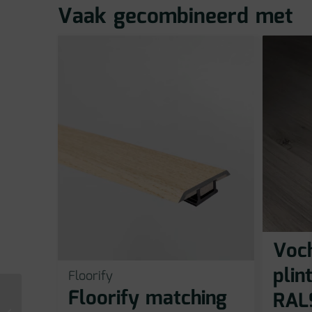
Vaak gecombineerd met
Voc
plin
Floorify
Floorify matching
RAL