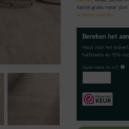
merken
. Alleen plinten
Aantal gratis meter plint
actievoorwaarden
Bereken het aan
Houd voor het snijver
halfsteens en 15% voo
Oppervlakte (in m²)