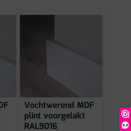
DF
Vochtwerend MDF
plint voorgelakt
RAL9016
9,8