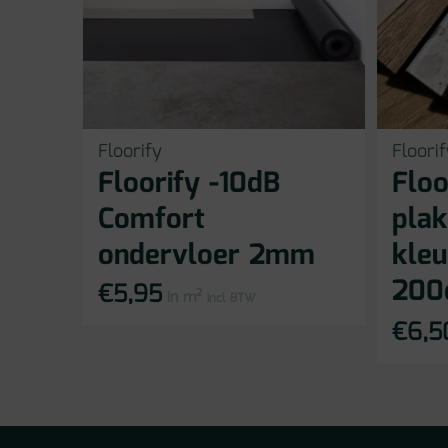
Floorify
Floorif
Floorify -10dB
Floo
Comfort
plak
ondervloer 2mm
kleu
200
€
5,95
in m²
incl BTW
€
6,5