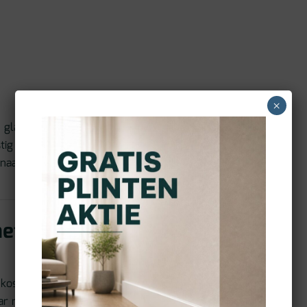
×
 gladde, geëgaliseerde
stig geheel. Dat maakt
aadloos effect wilt
het comfort
kostbaar. Floorify
maar met meer comfort en