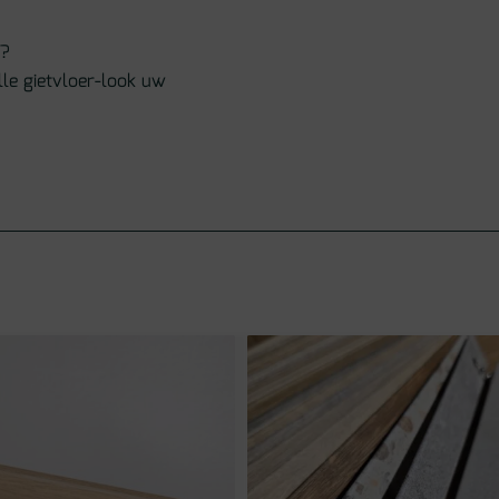
n?
le gietvloer-look uw