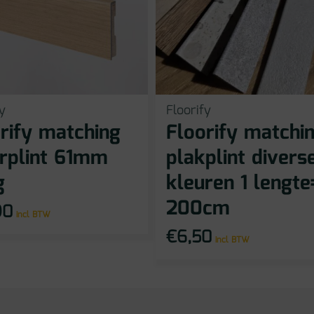
y
Floorify
rify matching
Floorify matchi
rplint 61mm
plakplint divers
g
kleuren 1 lengte
200cm
90
incl BTW
€
6,50
incl BTW