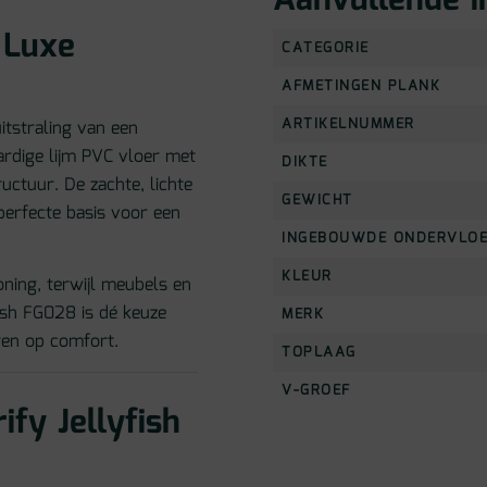
Aanvullende i
 Luxe
CATEGORIE
AFMETINGEN PLANK
ARTIKELNUMMER
itstraling van een
rdige lijm PVC vloer met
DIKTE
ructuur. De zachte, lichte
GEWICHT
 perfecte basis voor een
INGEBOUWDE ONDERVLO
KLEUR
oning, terwijl meubels en
fish FG028 is dé keuze
MERK
ren op comfort.
TOPLAAG
V-GROEF
fy Jellyfish