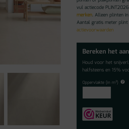
plinten of plakplinten gr
vul actiecode PLINT2026 
merken
. Alleen plinten
Aantal gratis meter plint
actievoorwaarden
Bereken het aan
Houd voor het snijver
halfsteens en 15% voo
Oppervlakte (in m²)