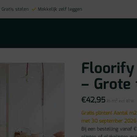
Gratis stalen
Makkelijk zelf leggen
Floorify
– Grote 
€
42,95
in m²
incl BTW
Gratis plinten! Aantal m2
met 30 september 2026
Bij een bestelling vanaf €