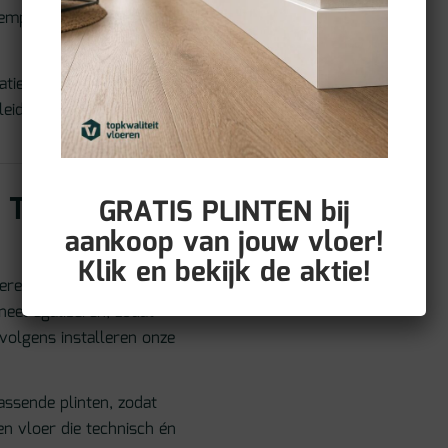
mpt geluid beter en is
atie met
leiding. Dat maakt hem
 Topkwaliteit
GRATIS PLINTEN bij
aankoop van jouw vloer!
Klik en bekijk de aktie!
reiding essentieel.
eel egaliseren, zodat
rvolgens installeren onze
assende plinten, zodat
een vloer die technisch én