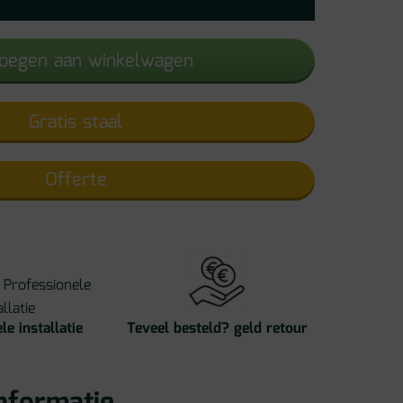
tegel
aantal
oegen aan winkelwagen
Gratis staal
Offerte
le installatie
Teveel besteld? geld retour