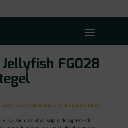
 Jellyfish FG028
tegel
 vloer = maximaal aantal m1 gratis plinten tot en
1.900,- aan deze vloer krijg je de bijpassende