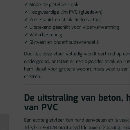
✔ Moderne gietvloer-look
✔ Hoogwaardige lijm PVC (gluedown)
✔ Zeer stabiel en strak eindresultaat
✔ Uitstekend geschikt voor vloerverwarming
✔ Waterbestendig
✔ Slijtvast en onderhoudsvriendelijk
Doordat deze vloer volledig wordt verlijmd op een
ondergrond, ontstaat er een bijzonder strak en ru
hem ideaal voor grotere woonruimtes waar u een n
creëren.
De uitstraling van beton, 
van PVC
Een echte gietvloer kan hard aanvoelen en is vaak 
Moduleo Layred
Jellyfish FG028 biedt dezelfde luxe uitstraling, 
matching muurplint