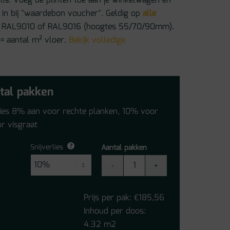
atis. Voeg de plinten toe aan je winkelwagen en
in bij "waardebon voucher". Geldig op
alle
 in RAL9010 of RAL9016 (hoogtes 55/70/90mm).
 = aantal m² vloer.
Bekijk volledige
tal pakken
lies 8% aan voor rechte planken, 10% voor
r visgraat
Snijverlies
Aantal pakken
Floorify
Jellyfish
FG028
Prijs per pak:
185,56
€
-
Inhoud per doos:
Grote
4.32 m2