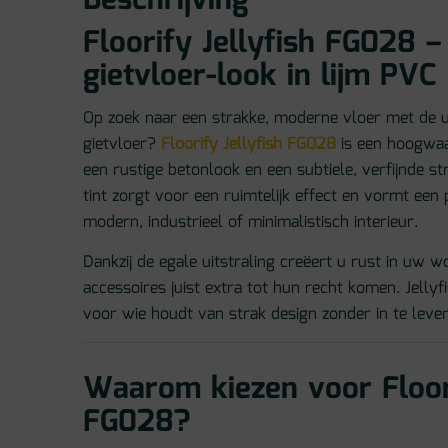
Beschrijving
Floorify Jellyfish FG028 –
gietvloer-look in lijm PVC
Op zoek naar een strakke, moderne vloer met de u
gietvloer?
Floorify Jellyfish FG028
is een hoogwaa
een rustige betonlook en een subtiele, verfijnde st
tint zorgt voor een ruimtelijk effect en vormt een
modern, industrieel of minimalistisch interieur.
Dankzij de egale uitstraling creëert u rust in uw w
accessoires juist extra tot hun recht komen. Jelly
voor wie houdt van strak design zonder in te leve
Waarom kiezen voor Floori
FG028?