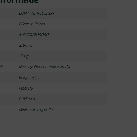
nformatie
LIJM PVC VLOEREN
60cm x 90cm
5407010814040
2,5mm
12 kg
ER
Nee, egaliseren noodzakelijk
beige
,
grijs
Floorify
0.55mm
Minimaal v-groefje