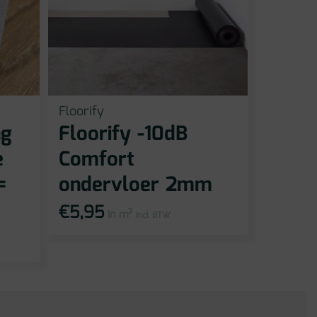
Floorify
ng
Floorify -10dB
e
Comfort
=
ondervloer 2mm
€
5,95
in m²
incl BTW