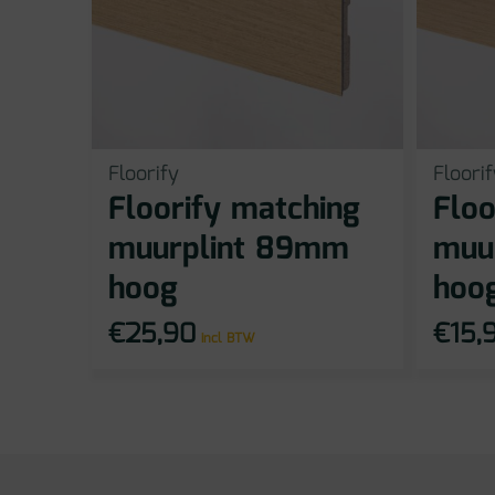
Floorify
Floorif
Floorify matching
Floo
muurplint 89mm
muu
hoog
hoo
€
25,90
€
15,
incl BTW