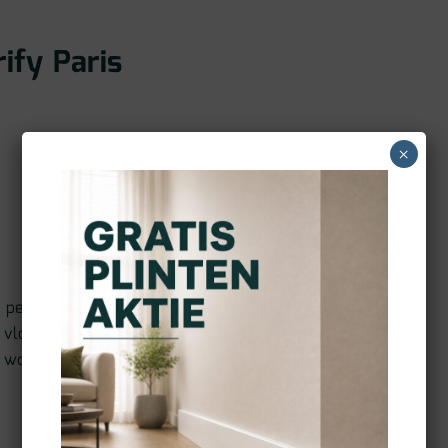
ify Paris
×
 perfect geëgaliseerde
 vloerbeeld. Dat zorgt
e woonruimtes prachtig