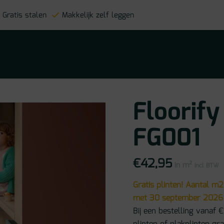
Gratis stalen
Makkelijk zelf leggen
Floorify
FG001
€
42,95
in m²
incl BTW
Gratis plinten! Aantal m2
met 30 september 2026
Bij een bestelling vanaf €