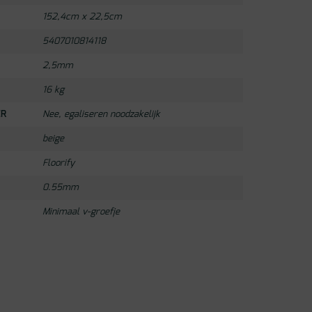
152,4cm x 22,5cm
5407010814118
2,5mm
16 kg
ER
Nee, egaliseren noodzakelijk
beige
Floorify
0.55mm
Minimaal v-groefje