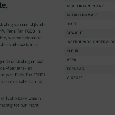
te,
AFMETINGEN PLANK
ARTIKELNUMMER
DIKTE
raling van een stijlvolle
fy Paris Tan FG001 is
GEWICHT
chte, warme betonlook.
INGEBOUWDE ONDERVLO
sfeervolle basis in je
KLEUR
MERK
ende uitstraling en laat
t de vloer strak en
TOPLAAG
oor past Paris Tan FG001
V-GROEF
rn en minimalistisch tot
stijlvolle basis waarin
rachtig tot hun recht