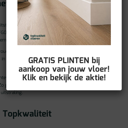
het comfort
itstraling, maar kan hard
FG001 biedt dezelfde
sgemak van PVC.
nvoudig te onderhouden.
GRATIS PLINTEN bij
 in bijvoorbeeld de
aankoop van jouw vloer!
Klik en bekijk de aktie!
rmteweerstand, waardoor
o geniet je van een
itstraling.
 Topkwaliteit