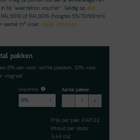
atis. Voeg de plinten toe aan je winkelwagen en
in bij "waardebon voucher". Geldig op
alle
 in RAL9010 of RAL9016 (hoogtes 55/70/90mm).
 = aantal m² vloer.
Bekijk volledige
tal pakken
lies 8% aan voor rechte planken, 10% voor
r visgraat
Snijverlies
Aantal pakken
Floorify
Paris
Tan
Prijs per pak:
147,32
€
FG001
Inhoud per doos:
aantal
3.43 m2