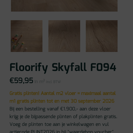
Floorify Skyfall F094
€
59,95
in m²
incl BTW
Gratis plinten! Aantal m2 vloer = maximaal aantal
m1 gratis plinten tot en met 30 september 2026
Bij een bestelling vanaf €1.900,- aan deze vloer
krijg je de bijpassende plinten of plakplinten gratis.
Voeg de plinten toe aan je winkelwagen en vul
actiecode PLINT2026 in bij "waardebon voucher".