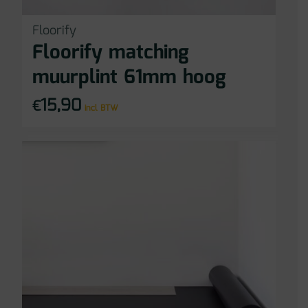
Floorify
Floorify matching
muurplint 61mm hoog
15,90
€
incl BTW