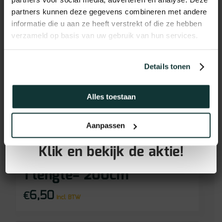
partners kunnen deze gegevens combineren met andere
informatie die u aan ze heeft verstrekt of die ze hebben
verzameld op basis van uw gebruik van hun services.
Details tonen
Alles toestaan
GRATIS PLINTEN bij aankoop
Floorify
Aanpassen
van jouw vloer!
Floorify matching
Klik en bekijk de aktie!
plakplint diverse kleuren
1 lengte= 200cm
6,50
€
incl BTW