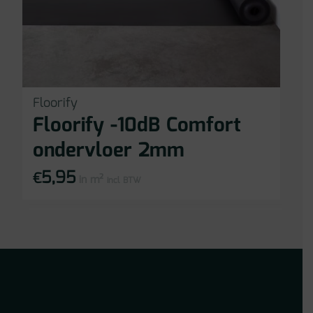
Floorify
Floorify -10dB Comfort
ondervloer 2mm
5,95
€
in m²
incl BTW