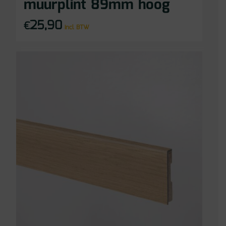
muurplint 89mm hoog
25,90
€
incl BTW