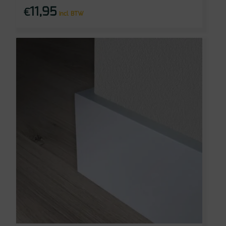
11,95
€
incl BTW