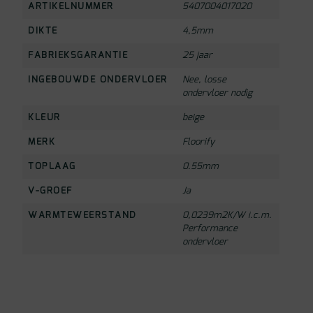
ARTIKELNUMMER
5407004017020
DIKTE
4,5mm
FABRIEKSGARANTIE
25 jaar
INGEBOUWDE ONDERVLOER
Nee, losse
ondervloer nodig
KLEUR
beige
MERK
Floorify
TOPLAAG
0.55mm
V-GROEF
Ja
WARMTEWEERSTAND
0,0239m2K/W i.c.m.
Performance
ondervloer