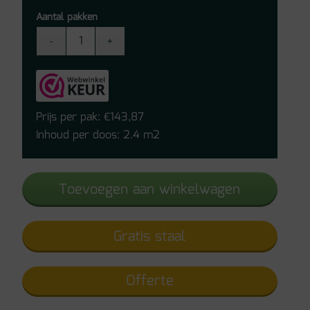
Aantal pakken
Floorify
Skyfall
F094
aantal
Prijs per pak:
143,87
€
Inhoud per doos: 2.4 m2
Toevoegen aan winkelwagen
Gratis staal
Offerte