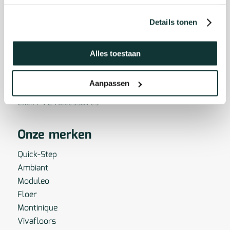
Details tonen
Onze vloeren
Alles toestaan
Click PVC Beton / Steen
Click PVC Visgraat
Aanpassen
Click PVC Houtstroken
Click PVC Accessoires
Onze merken
Quick-Step
Ambiant
Moduleo
Floer
Montinique
Vivafloors