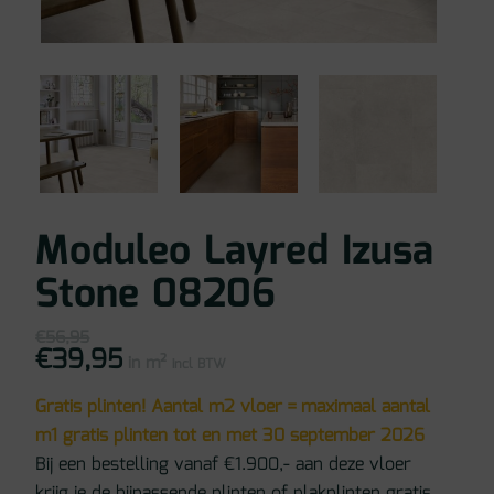
Moduleo Layred Izusa
Stone 08206
€
56,95
€
39,95
Oorspronkelijke
Huidige
in m²
prijs
prijs
incl BTW
was:
is:
€56,95.
€39,95.
Gratis plinten! Aantal m2 vloer = maximaal aantal
m1 gratis plinten tot en met 30 september 2026
Bij een bestelling vanaf €1.900,- aan deze vloer
krijg je de bijpassende plinten of plakplinten gratis.