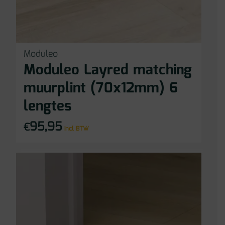
Moduleo
Moduleo Layred matching
muurplint (70x12mm) 6
lengtes
95,95
€
incl BTW