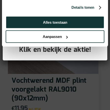
Details tonen
Alles toestaan
GRATIS PLINTEN bij aankoop
Aanpassen
van jouw vloer!
Klik en bekijk de aktie!
Vochtwerend MDF plint
voorgelakt RAL9010
(90x12mm)
11,95
€
incl BTW