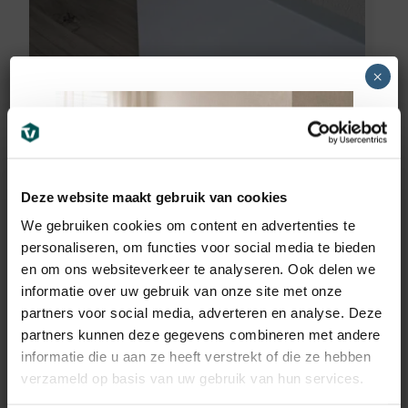
×
Vochtwerend MDF plint
Deze website maakt gebruik van cookies
voorgelakt RAL9016
We gebruiken cookies om content en advertenties te
personaliseren, om functies voor social media te bieden
(90x15mm)
en om ons websiteverkeer te analyseren. Ook delen we
informatie over uw gebruik van onze site met onze
12,95
€
incl BTW
partners voor social media, adverteren en analyse. Deze
partners kunnen deze gegevens combineren met andere
informatie die u aan ze heeft verstrekt of die ze hebben
verzameld op basis van uw gebruik van hun services.