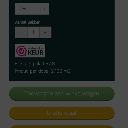
Aantal pakken
Moduleo
Layred
Izusa
Stone
08206
Prijs per pak:
87,81
€
aantal
Inhoud per doos: 2.198 m2
Toevoegen aan winkelwagen
Gratis staal