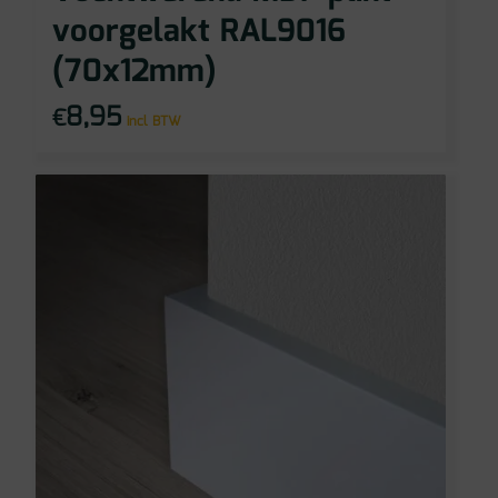
voorgelakt RAL9016
(70x12mm)
8,95
€
incl BTW