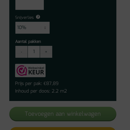
Snijverlies
Aantal pakken
Moduleo
Layred
Silky
Satin
46532
Prijs per pak:
87,89
€
aantal
Inhoud per doos: 2.2 m2
Toevoegen aan winkelwagen