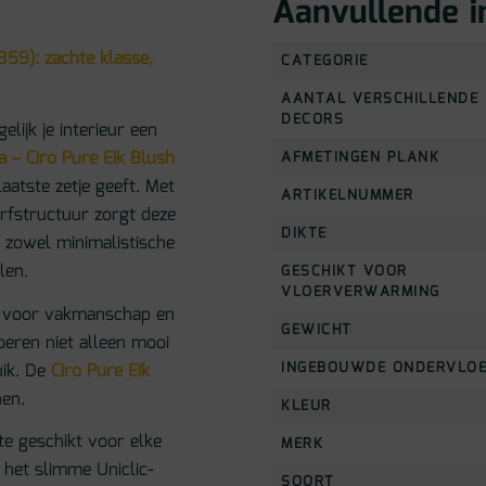
Aanvullende i
59): zachte klasse,
CATEGORIE
AANTAL VERSCHILLENDE
DECORS
elijk je interieur een
 – Ciro Pure Eik Blush
AFMETINGEN PLANK
laatste zetje geeft. Met
ARTIKELNUMMER
nerfstructuur zorgt deze
DIKTE
r zowel minimalistische
len.
GESCHIKT VOOR
VLOERVERWARMING
t voor vakmanschap en
GEWICHT
eren niet alleen mooi
INGEBOUWDE ONDERVLO
uik. De
Ciro Pure Eik
nen.
KLEUR
e geschikt voor elke
MERK
 het slimme Uniclic-
SOORT