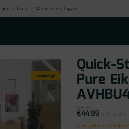
Gratis stalen
Makkelijk zelf leggen
Quick-St
Pure Eik
Aanbieding!
AVHBU
€
59,95
€
44,99
Oorspronkelijke
Huidige
in m²
prijs
prijs
incl BTW
was:
is:
€59,95.
€44,99.
Gratis plinten! Aantal m2