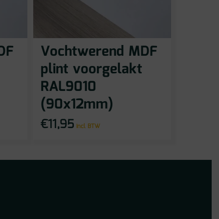
DF
Vochtwerend MDF
plint voorgelakt
RAL9010
(90x12mm)
€
11,95
incl BTW