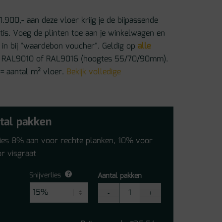
1.900,- aan deze vloer krijg je de bijpassende
atis. Voeg de plinten toe aan je winkelwagen en
in bij "waardebon voucher". Geldig op
alle
 in RAL9010 of RAL9016 (hoogtes 55/70/90mm).
 = aantal m² vloer.
Bekijk volledige
tal pakken
lies 8% aan voor rechte planken, 10% voor
r visgraat
Snijverlies
Aantal pakken
Quick-
Step
Alpha