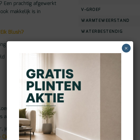
t? Een prachtig afgewerkt
V-GROEF
ook makkelijk is in
WARMTEWEERSTAND
 Eik Blush?
WATERBESTENDIG
ing
×
ld
vloer als tegenwicht voor
s aan jouw woonstijl aan.
r, je kiest voor zekerheid,
 Ciro Pure Eik Blush
leg