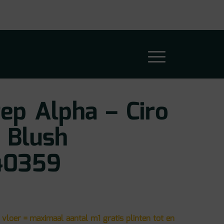
ep Alpha – Ciro
 Blush
40359
 vloer = maximaal aantal m1 gratis plinten tot en