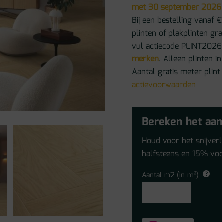
met 30 september 2026
Bij een bestelling vanaf €
plinten of plakplinten gr
vul actiecode PLINT2026 
merken
. Alleen plinten
Aantal gratis meter plint
actievoorwaarden
Bereken het aan
Houd voor het snijver
halfsteens en 15% voo
Aantal m2 (in m²)