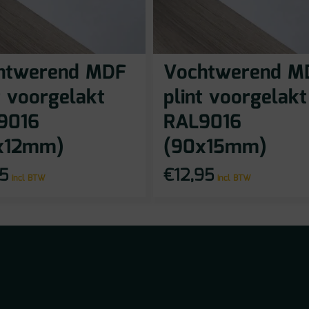
htwerend MDF
Vochtwerend M
t voorgelakt
plint voorgelakt
9016
RAL9016
x12mm)
(90x15mm)
95
€
12,95
incl BTW
incl BTW