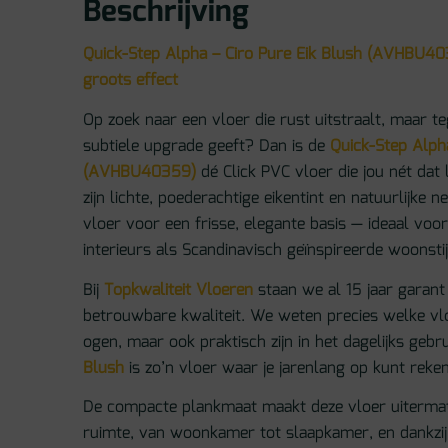
Beschrijving
Quick-Step Alpha – Ciro Pure Eik Blush (AVHBU403
groots effect
Op zoek naar een vloer die rust uitstraalt, maar teg
subtiele upgrade geeft? Dan is de
Quick-Step Alpha
(AVHBU40359)
dé Click PVC vloer die jou nét dat 
zijn lichte, poederachtige eikentint en natuurlijke 
vloer voor een frisse, elegante basis — ideaal voo
interieurs als Scandinavisch geïnspireerde woonstij
Bij
Topkwaliteit Vloeren
staan we al 15 jaar garan
betrouwbare kwaliteit. We weten precies welke vlo
ogen, maar ook praktisch zijn in het dagelijks gebr
Blush
is zo’n vloer waar je jarenlang op kunt reke
De compacte plankmaat maakt deze vloer uitermat
ruimte, van woonkamer tot slaapkamer, en dankzij