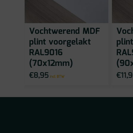
Vochtwerend MDF
Voc
plint voorgelakt
plin
RAL9016
RAL
(70x12mm)
(90
€
8,95
€
11,
incl BTW