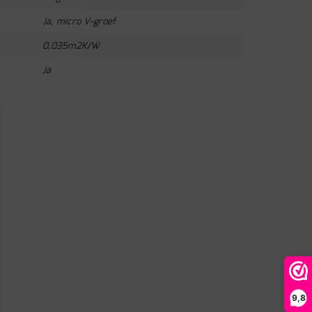
Ja, micro V-groef
0,035m2K/W
Ja
9,8