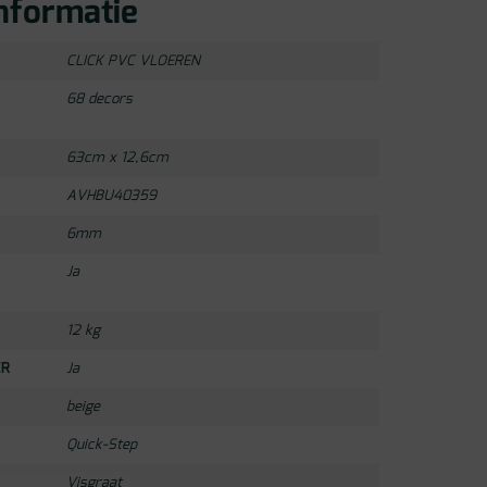
nformatie
CLICK PVC VLOEREN
68 decors
63cm x 12,6cm
AVHBU40359
6mm
Ja
12 kg
ER
Ja
beige
Quick-Step
Visgraat