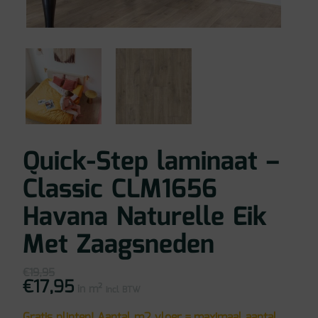
Quick-Step laminaat –
Classic CLM1656
Havana Naturelle Eik
Met Zaagsneden
€
19,95
€
17,95
Oorspronkelijke
Huidige
in m²
prijs
prijs
incl BTW
was:
is:
€19,95.
€17,95.
Gratis plinten! Aantal m2 vloer = maximaal aantal