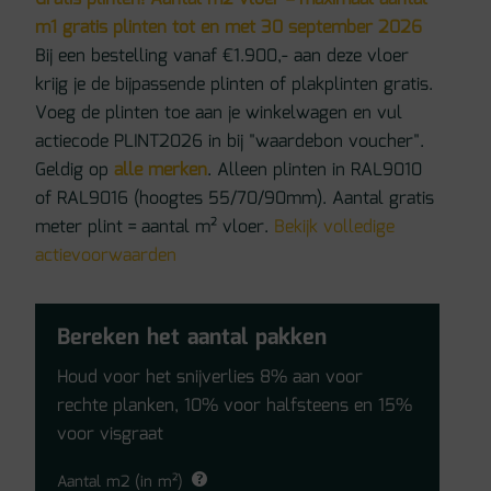
m1 gratis plinten tot en met 30 september 2026
Bij een bestelling vanaf €1.900,- aan deze vloer
krijg je de bijpassende plinten of plakplinten gratis.
Voeg de plinten toe aan je winkelwagen en vul
actiecode PLINT2026 in bij "waardebon voucher".
Geldig op
alle merken
. Alleen plinten in RAL9010
of RAL9016 (hoogtes 55/70/90mm). Aantal gratis
meter plint = aantal m² vloer.
Bekijk volledige
actievoorwaarden
Bereken het aantal pakken
Houd voor het snijverlies 8% aan voor
rechte planken, 10% voor halfsteens en 15%
voor visgraat
Aantal m2 (in m²)