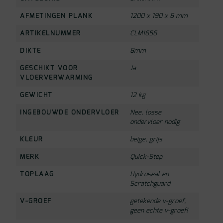
AFMETINGEN PLANK
1200 x 190 x 8 mm
ARTIKELNUMMER
CLM1656
DIKTE
8mm
GESCHIKT VOOR
Ja
VLOERVERWARMING
GEWICHT
12 kg
INGEBOUWDE ONDERVLOER
Nee, losse
ondervloer nodig
KLEUR
beige
,
grijs
MERK
Quick-Step
TOPLAAG
Hydroseal en
Scratchguard
V-GROEF
getekende v-groef,
geen echte v-groef!