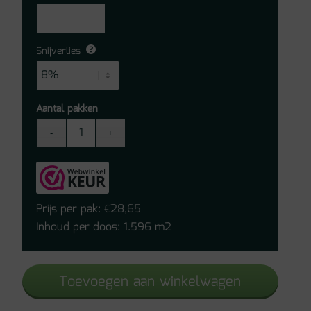
Snijverlies
Aantal pakken
Quick-
Step
laminaat
-
Classic
Prijs per pak:
28,65
€
CLM1656
Inhoud per doos: 1.596 m2
Havana
Naturelle
Toevoegen aan winkelwagen
Eik
Met