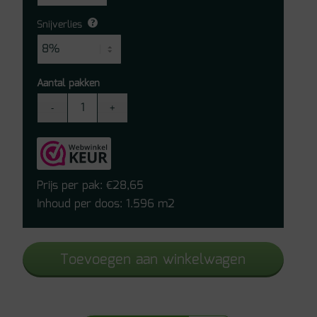
Snijverlies
Aantal pakken
Quick-
Step
laminaat
-
Classic
Prijs per pak:
28,65
€
CLM5799
Inhoud per doos: 1.596 m2
Vorstige
Beige
Toevoegen aan winkelwagen
Eik
aantal