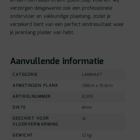
en een ruim assortiment Quick-Step vloeren. Wij
verzorgen desgewenst ook een professionele
ondervloer en vakkundige plaatsing, zodat je
verzekerd bent van een perfect eindresultaat waar
je jarenlang plezier van hebt.
Aanvullende informatie
CATEGORIE
LAMINAAT
AFMETINGEN PLANK
138cm x 15,6cm
ARTIKELNUMMER
EL915
DIKTE
8mm
GESCHIKT VOOR
Ja
VLOERVERWARMING
GEWICHT
12 kg