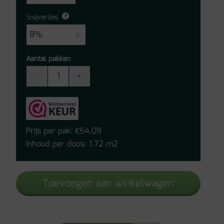
Snijverlies
Aantal pakken
Quick-
Step
laminaat
-
Eligna
Prijs per pak:
54,09
€
Witgeverniste
Inhoud per doos: 1.72 m2
Eik
EL915
Toevoegen aan winkelwagen
aantal