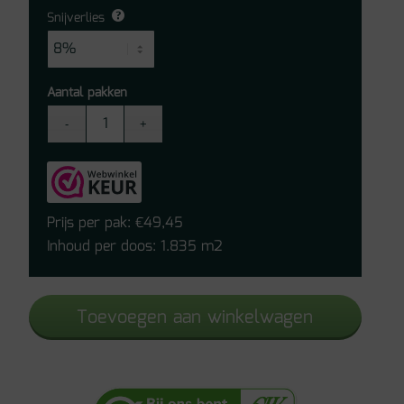
Snijverlies
Aantal pakken
Quick-
Step
laminaat
-
Impressive
Prijs per pak:
49,45
€
Gebrande
Inhoud per doos: 1.835 m2
planken
IM1862
Toevoegen aan winkelwagen
aantal