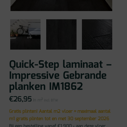
Quick-Step laminaat –
Impressive Gebrande
planken IM1862
€
26,95
in m²
incl BTW
Gratis plinten! Aantal m2 vloer = maximaal aantal
m1 gratis plinten tot en met 30 september 2026
Bij een bestelling vanaf €1.900,- aan deze vloer