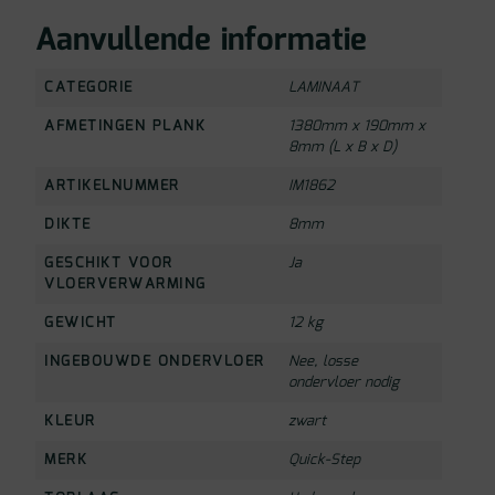
Aanvullende informatie
CATEGORIE
LAMINAAT
AFMETINGEN PLANK
1380mm x 190mm x
8mm (L x B x D)
ARTIKELNUMMER
IM1862
DIKTE
8mm
GESCHIKT VOOR
Ja
VLOERVERWARMING
GEWICHT
12 kg
INGEBOUWDE ONDERVLOER
Nee, losse
ondervloer nodig
KLEUR
zwart
MERK
Quick-Step