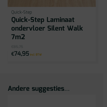
Quick-Step
Quick-Step Laminaat
ondervloer Silent Walk
7m2
€
85,75
74,95
€
Oorspronkelijke
Huidige
incl BTW
prijs
prijs
was:
is:
€85,75.
€74,95.
Andere suggesties…