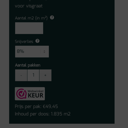
voor visgraat
Aantal m2 (in m²)
Snijverlies
Aantal pakken
Quick-
Step
laminaat
-
Impressive
Prijs per pak:
49,45
€
Zachte
Inhoud per doos: 1.835 m2
Naturelle