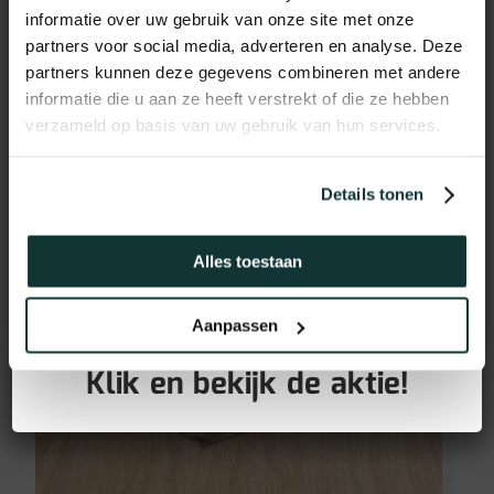
15m2
informatie over uw gebruik van onze site met onze
partners voor social media, adverteren en analyse. Deze
59,25
€
incl BTW
partners kunnen deze gegevens combineren met andere
informatie die u aan ze heeft verstrekt of die ze hebben
verzameld op basis van uw gebruik van hun services.
Details tonen
Alles toestaan
GRATIS PLINTEN bij aankoop
Aanpassen
van jouw vloer!
Klik en bekijk de aktie!