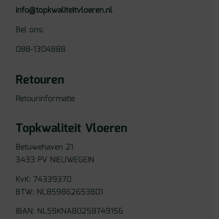
info@topkwaliteitvloeren.nl
Bel ons:
088-1304888
Retouren
Retourinformatie
Topkwaliteit Vloeren
Betuwehaven 21
3433 PV NIEUWEGEIN
KvK: 74339370
BTW: NL859862653B01
IBAN: NL59KNAB0258749156