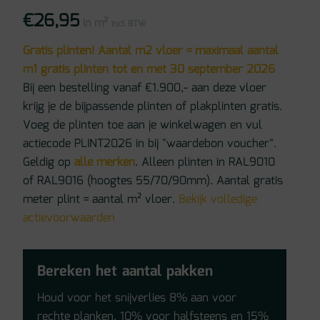
€
26,95
in m²
incl BTW
Gratis plinten! Aantal m2 vloer = maximaal aantal
m1 gratis plinten tot en met 30 september 2026
Bij een bestelling vanaf €1.900,- aan deze vloer
krijg je de bijpassende plinten of plakplinten gratis.
Voeg de plinten toe aan je winkelwagen en vul
actiecode PLINT2026 in bij "waardebon voucher".
Geldig op
alle merken
. Alleen plinten in RAL9010
of RAL9016 (hoogtes 55/70/90mm). Aantal gratis
meter plint = aantal m² vloer.
Bekijk volledige
actievoorwaarden
Bereken het aantal pakken
Houd voor het snijverlies 8% aan voor
rechte planken, 10% voor halfsteens en 15%