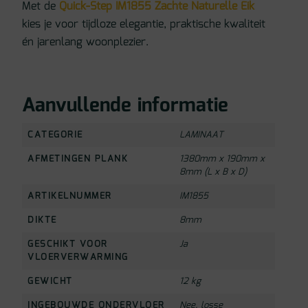
Met de
Quick-Step IM1855 Zachte Naturelle Eik
kies je voor tijdloze elegantie, praktische kwaliteit
én jarenlang woonplezier.
Aanvullende informatie
CATEGORIE
LAMINAAT
AFMETINGEN PLANK
1380mm x 190mm x
8mm (L x B x D)
ARTIKELNUMMER
IM1855
DIKTE
8mm
GESCHIKT VOOR
Ja
VLOERVERWARMING
GEWICHT
12 kg
INGEBOUWDE ONDERVLOER
Nee, losse