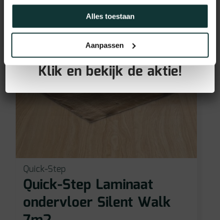
Alles toestaan
GRATIS PLINTEN bij aankoop
Aanpassen
van jouw vloer!
Klik en bekijk de aktie!
Quick-Step
Quick-Step Laminaat
ondervloer Silent Walk