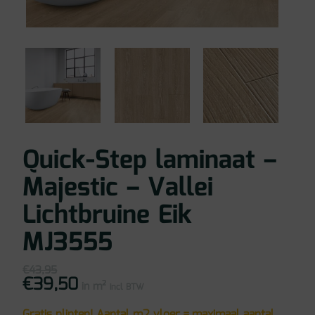
Quick-Step laminaat –
Majestic – Vallei
Lichtbruine Eik
MJ3555
€
43,95
€
39,50
Oorspronkelijke
Huidige
in m²
prijs
prijs
incl BTW
was:
is:
€43,95.
€39,50.
Gratis plinten! Aantal m2 vloer = maximaal aantal