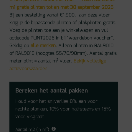
m1 gratis plinten tot en met 30 september 2026
Bij een bestelling vanaf €1.900,- aan deze vloer
krijg je de bijpassende plinten of plakplinten gratis.
Voeg de plinten toe aan je winkelwagen en vul
actiecode PLINT2026 in bij "waardebon voucher".
Geldig op
alle merken
. Alleen plinten in RAL9010
of RAL9016 (hoogtes 55/70/90mm). Aantal gratis
meter plint = aantal m² vloer.
Bekijk volledige
actievoorwaarden
Bereken het aantal pakken
Houd voor het snijverlies 8% aan voor
rechte planken, 10% voor halfsteens en 15%
voor visgraat
Aantal m2 (in m²)