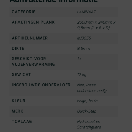
CATEGORIE
LAMINAAT
AFMETINGEN PLANK
2050mm x 240mm x
9,5mm (L x B x D)
ARTIKELNUMMER
MJ3555
DIKTE
9,5mm
GESCHIKT VOOR
Ja
VLOERVERWARMING
GEWICHT
12 kg
INGEBOUWDE ONDERVLOER
Nee, losse
ondervloer nodig
KLEUR
beige
,
bruin
MERK
Quick-Step
TOPLAAG
Hydroseal en
Scratchguard