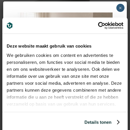
×
Deze website maakt gebruik van cookies
We gebruiken cookies om content en advertenties te
Quick-Step
personaliseren, om functies voor social media te bieden
Quick-Step Laminaat
en om ons websiteverkeer te analyseren. Ook delen we
ondervloer Basic Plus
informatie over uw gebruik van onze site met onze
partners voor social media, adverteren en analyse. Deze
15m2
partners kunnen deze gegevens combineren met andere
informatie die u aan ze heeft verstrekt of die ze hebben
59,25
€
incl BTW
verzameld op basis van uw gebruik van hun services.
Details tonen