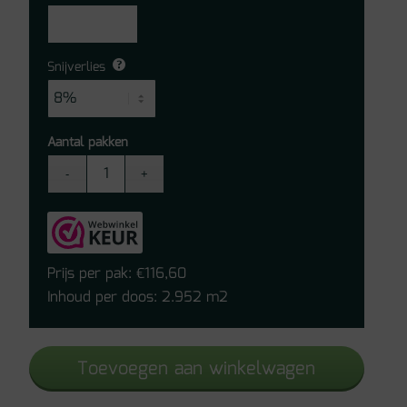
Snijverlies
Aantal pakken
Quick-
Step
laminaat
-
Majestic
Prijs per pak:
116,60
€
-
Inhoud per doos: 2.952 m2
Vallei
Lichtbruine
Toevoegen aan winkelwagen
Eik
MJ3555