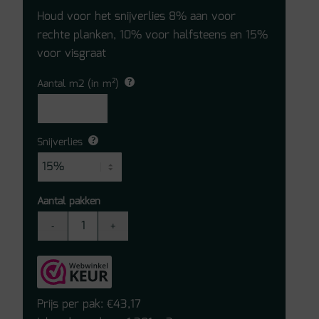
Houd voor het snijverlies 8% aan voor
rechte planken, 10% voor halfsteens en 15%
voor visgraat
Aantal m2 (in m²)
Snijverlies
Aantal pakken
Quick-
Step
laminaat
-
visgraat
Prijs per pak:
43,17
€