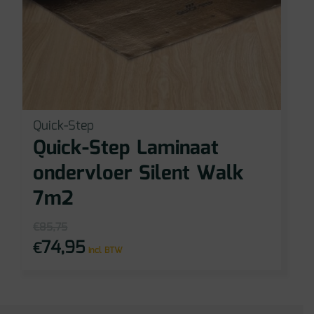
Quick-Step
Quick-Step Laminaat
ondervloer Silent Walk
7m2
€
85,75
74,95
€
Oorspronkelijke
Huidige
incl BTW
prijs
prijs
was:
is:
€85,75.
€74,95.