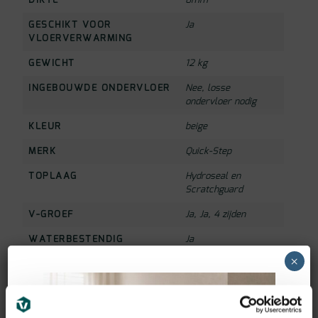
DIKTE
8mm
GESCHIKT VOOR
Ja
VLOERVERWARMING
GEWICHT
12 kg
INGEBOUWDE ONDERVLOER
Nee, losse
ondervloer nodig
KLEUR
beige
MERK
Quick-Step
TOPLAAG
Hydroseal en
Scratchguard
V-GROEF
Ja
,
Ja, 4 zijden
WATERBESTENDIG
Ja
×