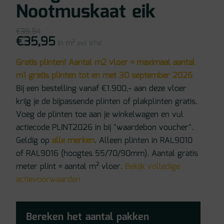
Nootmuskaat eik
€
39,94
€
35,95
Oorspronkelijke
Huidige
in m²
prijs
prijs
incl BTW
was:
is:
€39,94.
€35,95.
Gratis plinten! Aantal m2 vloer = maximaal aantal
m1 gratis plinten tot en met 30 september 2026
Bij een bestelling vanaf €1.900,- aan deze vloer
krijg je de bijpassende plinten of plakplinten gratis.
Voeg de plinten toe aan je winkelwagen en vul
actiecode PLINT2026 in bij "waardebon voucher".
Geldig op
alle merken
. Alleen plinten in RAL9010
of RAL9016 (hoogtes 55/70/90mm). Aantal gratis
meter plint = aantal m² vloer.
Bekijk volledige
actievoorwaarden
Bereken het aantal pakken