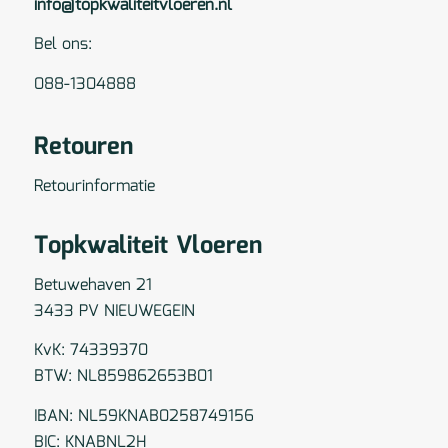
info@topkwaliteitvloeren.nl
Bel ons:
088-1304888
Retouren
Retourinformatie
Topkwaliteit Vloeren
Betuwehaven 21
3433 PV NIEUWEGEIN
KvK: 74339370
BTW: NL859862653B01
IBAN: NL59KNAB0258749156
BIC: KNABNL2H