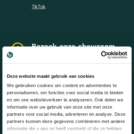
TikTok
Bezoek onze showroom
Bezoek 100m2 aan showroom! (alleen op
afspraak!)
Deze website maakt gebruik van cookies
Betuwehaven 21
3433 PV NIEUWEGEIN
We gebruiken cookies om content en advertenties te
personaliseren, om functies voor social media te bieden
Bezoek onze showroom
en om ons websiteverkeer te analyseren. Ook delen we
informatie over uw gebruik van onze site met onze
partners voor social media, adverteren en analyse. Deze
partners kunnen deze gegevens combineren met andere
informatie die u aan ze heeft verstrekt of die ze hebben