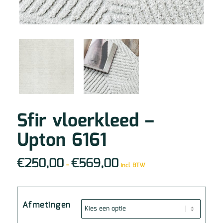
Sfir vloerkleed –
Upton 6161
€
250,00
€
569,00
Prijsklasse:
-
incl BTW
€250,00
tot
€569,00
Afmetingen