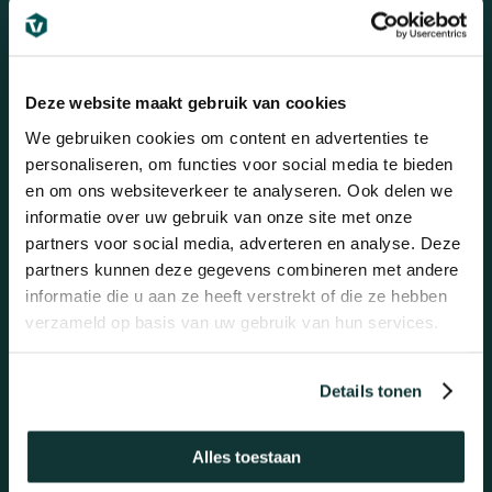
Bezoek onze showroom
Deze website maakt gebruik van cookies
Bezoek 100m2 aan showroom! (alleen op
We gebruiken cookies om content en advertenties te
afspraak!)
personaliseren, om functies voor social media te bieden
en om ons websiteverkeer te analyseren. Ook delen we
Betuwehaven 21
informatie over uw gebruik van onze site met onze
3433 PV NIEUWEGEIN
partners voor social media, adverteren en analyse. Deze
Bezoek onze showroom
partners kunnen deze gegevens combineren met andere
informatie die u aan ze heeft verstrekt of die ze hebben
verzameld op basis van uw gebruik van hun services.
Details tonen
Mail ons
Altijd dezelfde werkdag antwoord!
Alles toestaan