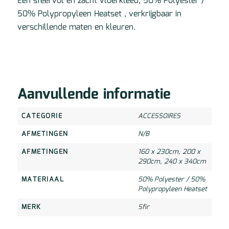
Een sfeervol en zacht vloerkleed, 50% Polyester /
50% Polypropyleen Heatset , verkrijgbaar in
verschillende maten en kleuren.
Aanvullende informatie
CATEGORIE
ACCESSOIRES
AFMETINGEN
N/B
AFMETINGEN
160 x 230cm
,
200 x
290cm
,
240 x 340cm
MATERIAAL
50% Polyester / 50%
Polypropyleen Heatset
MERK
Sfir