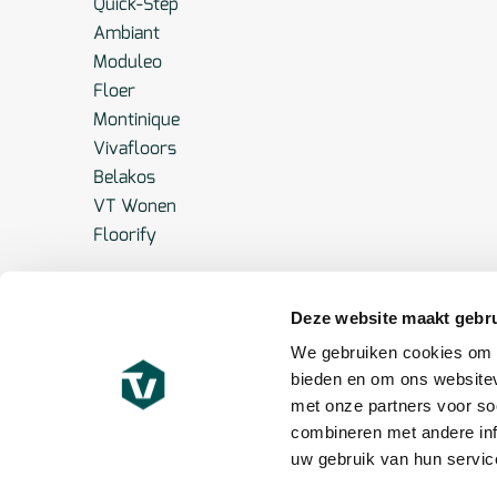
Quick-Step
Ambiant
Moduleo
Floer
Montinique
Vivafloors
Belakos
VT Wonen
Floorify
Deze website maakt gebru
We gebruiken cookies om c
bieden en om ons websitev
met onze partners voor so
combineren met andere inf
uw gebruik van hun servic
© 2021 – Topkwaliteit Vloeren B.V. |
Algemene vo