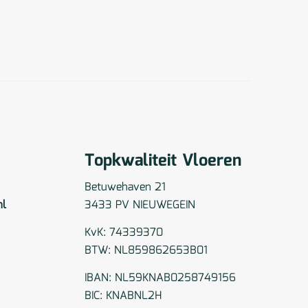
Topkwaliteit Vloeren
Betuwehaven 21
nl
3433 PV NIEUWEGEIN
KvK: 74339370
BTW: NL859862653B01
IBAN: NL59KNAB0258749156
BIC: KNABNL2H