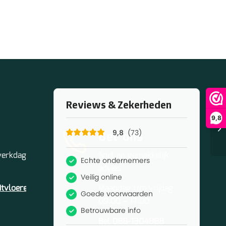
9,8
Bel ons
 werkdag
Snel en gemakkelijk
advies.
itvloeren.nl
Maandag t/m vrijdag
09:00 – 17:00
Bel 088-1304888