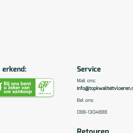
erkend:
Service
Mail ons:
info@topkwaliteitvloeren.
Bel ons:
088-1304888
Retouren