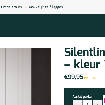
Gratis stalen
Makkelijk zelf leggen
Silentl
– kleur
€
99,95
incl BTW
Aantal pakken
Silentlines