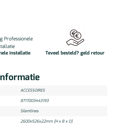
ele installatie
Teveel besteld? geld retour
informatie
ACCESSOIRES
8717003443193
Silentlines
2600x526x22mm (H x B x D)