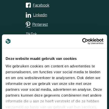
Facebook
Linkedin
Pinterest
TikTok
Deze website maakt gebruik van cookies
Bezoek onze showroom
We gebruiken cookies om content en advertenties te
personaliseren, om functies voor social media te bieden
Bezoek 100m2 aan showroom! (alleen op
en om ons websiteverkeer te analyseren. Ook delen we
afspraak!)
informatie over uw gebruik van onze site met onze
partners voor social media, adverteren en analyse. Deze
Betuwehaven 21
partners kunnen deze gegevens combineren met andere
3433 PV NIEUWEGEIN
informatie die u aan ze heeft verstrekt of die ze hebben
Bezoek onze showroom
verzameld op basis van uw gebruik van hun services.