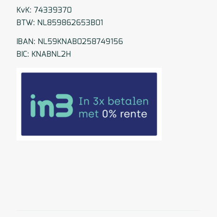
KvK: 74339370
BTW: NL859862653B01
IBAN: NL59KNAB0258749156
BIC: KNABNL2H