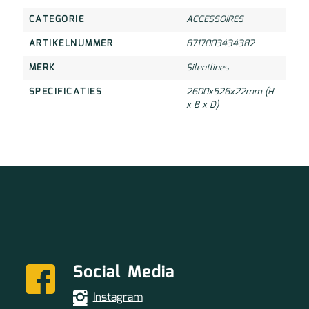
CATEGORIE
ACCESSOIRES
ARTIKELNUMMER
8717003434382
MERK
Silentlines
SPECIFICATIES
2600x526x22mm (H
x B x D)
Social Media
Instagram