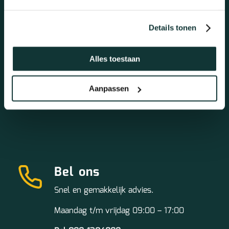
Details tonen
Alles toestaan
Mail ons
Altijd dezelfde werkdag antwoord!
Aanpassen
info@topkwaliteitvloeren.nl
Bel ons
Snel en gemakkelijk advies.
Maandag t/m vrijdag 09:00 – 17:00