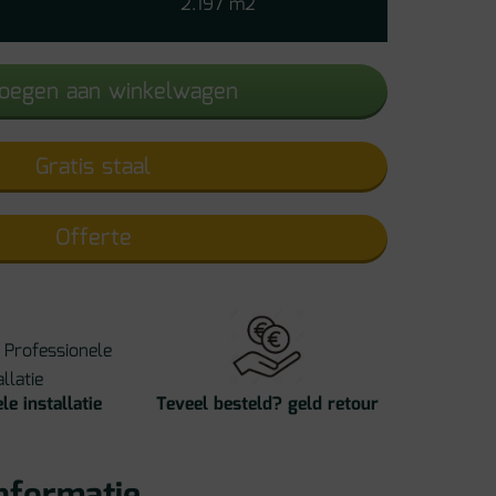
2.197 m2
PVC
aantal
oegen aan winkelwagen
Gratis staal
Offerte
le installatie
Teveel besteld? geld retour