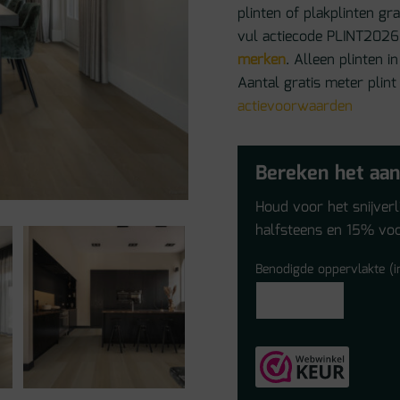
plinten of plakplinten gr
vul actiecode PLINT2026 
merken
. Alleen plinten
Aantal gratis meter plint
actievoorwaarden
Bereken het aan
Houd voor het snijver
halfsteens en 15% voo
Benodigde oppervlakte (i