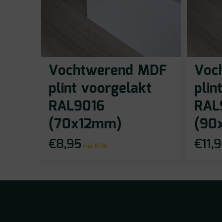
Vochtwerend MDF
Voc
plint voorgelakt
plin
RAL9016
RAL
(70x12mm)
(90
€
8,95
€
11,
incl BTW