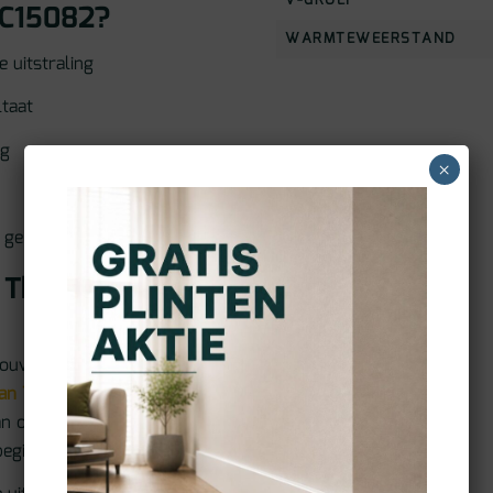
V-GROEF
 C15082?
WARMTEWEERSTAND
 uitstraling
ltaat
ng
×
 gebruik
d Therdex
rouwbare leverancier
van Therdex
en specialist
n originele producten,
egin tot eind.