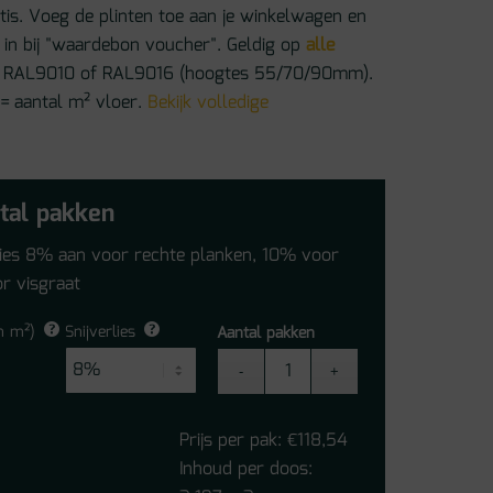
atis. Voeg de plinten toe aan je winkelwagen en
in bij "waardebon voucher". Geldig op
alle
 in RAL9010 of RAL9016 (hoogtes 55/70/90mm).
 = aantal m² vloer.
Bekijk volledige
tal pakken
lies 8% aan voor rechte planken, 10% voor
r visgraat
n m²)
Snijverlies
Aantal pakken
Therdex
Premier
-
Prijs per pak:
118,54
€
C15082
Inhoud per doos:
Click