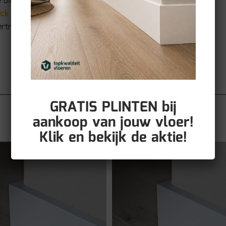
 uitstraling en
ick PVC
een uitstekende
vertrouwde adres voor
GRATIS PLINTEN bij
aankoop van jouw vloer!
Klik en bekijk de aktie!