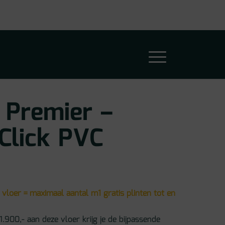
 Premier –
Click PVC
 vloer = maximaal aantal m1 gratis plinten tot en
1.900,- aan deze vloer krijg je de bijpassende