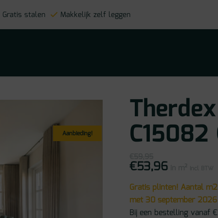
Gratis stalen
Makkelijk zelf leggen
Therdex
C15082 
Aanbieding!
€
59,95
€
53,96
Oorspronkelijke
Huidige
in m²
prijs
prijs
incl BTW
was:
is:
€59,95.
€53,96.
Gratis plinten! Aantal m2
met 30 september 2026
Bij een bestelling vanaf €