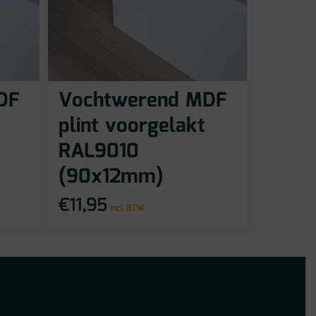
DF
Vochtwerend MDF
plint voorgelakt
RAL9010
(90x12mm)
€
11,95
incl BTW