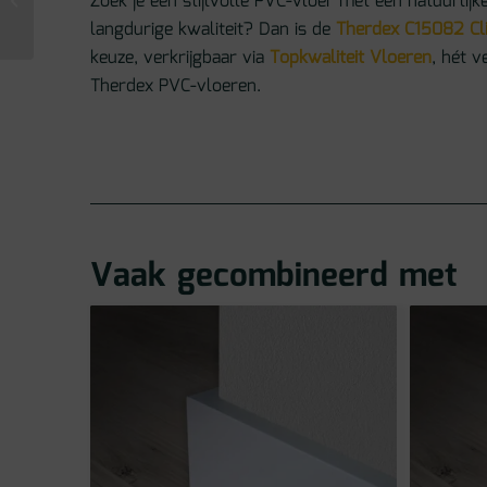
Zoek je een stijlvolle PVC-vloer met een natuurlijke
C15081 Click PVC
langdurige kwaliteit? Dan is de
Therdex C15082 Cl
keuze, verkrijgbaar via
Topkwaliteit Vloeren
, hét 
Therdex PVC-vloeren.
Vaak gecombineerd met