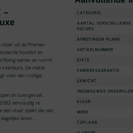
Aanvullende i
 –
CATEGORIE
luxe
AANTAL VERSCHILLENDE
DECORS
AFMETINGEN PLANK
-vloer uit de Premier-
ARTIKELNUMMER
lanceerde houttint en
erfijning samen en vormt
DIKTE
e interieurs. De matte
FABRIEKSGARANTIE
rgt voor een rustige,
GEWICHT
INGEBOUWDE ONDERVLO
open en luxe gevoel.
KLEUR
C15082 eenvoudig te
e een vloer zoekt die niet
MERK
dagelijks leven.
TOPLAAG