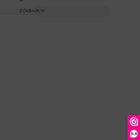
Ja
0,049m2K/W
9,8