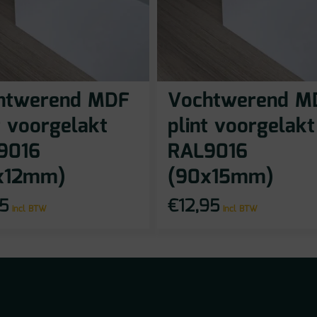
htwerend MDF
Vochtwerend M
t voorgelakt
plint voorgelakt
9016
RAL9016
x12mm)
(90x15mm)
95
€
12,95
incl BTW
incl BTW