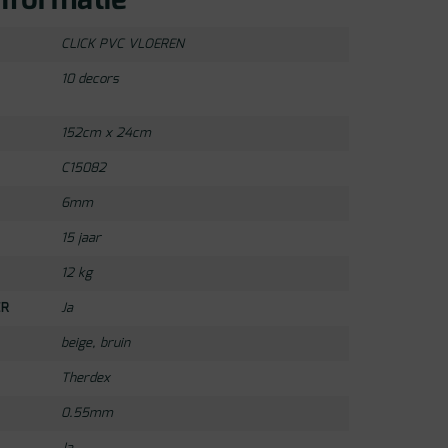
nformatie
CLICK PVC VLOEREN
10 decors
152cm x 24cm
C15082
6mm
15 jaar
12 kg
ER
Ja
beige
,
bruin
Therdex
0.55mm