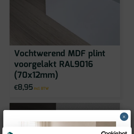
Vochtwerend MDF plint
voorgelakt RAL9016
(70x12mm)
8,95
€
incl BTW
×