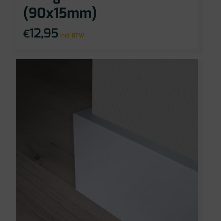
(90x15mm)
12,95
€
incl BTW