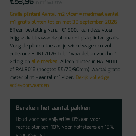
€
53,96
in m²
prijs
prijs
incl BTW
was:
is:
€59,95.
€53,96.
Gratis plinten! Aantal m2 vloer = maximaal aantal
m1 gratis plinten tot en met 30 september 2026
Bij een bestelling vanaf €1.900,- aan deze vloer
krijg je de bijpassende plinten of plakplinten gratis.
Voeg de plinten toe aan je winkelwagen en vul
actiecode PLINT2026 in bij "waardebon voucher".
Geldig op
alle merken
. Alleen plinten in RAL9010
of RAL9016 (hoogtes 55/70/90mm). Aantal gratis
meter plint = aantal m² vloer.
Bekijk volledige
actievoorwaarden
Bereken het aantal pakken
Houd voor het snijverlies 8% aan voor
rechte planken, 10% voor halfsteens en 15%
voor visgraat