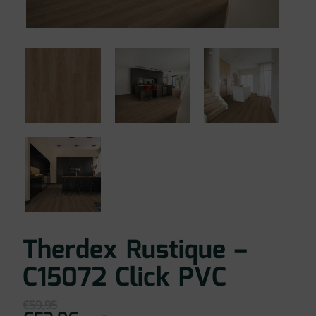
Therdex Rustique –
C15072 Click PVC
€
59,95
Oorspronkelijke
Huidige