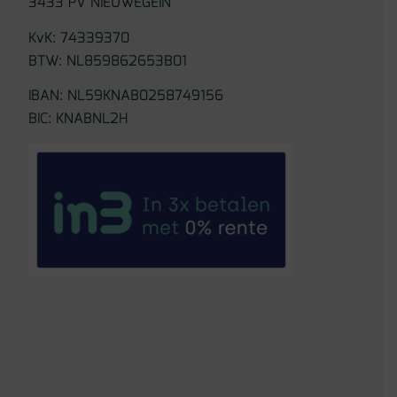
3433 PV NIEUWEGEIN
KvK: 74339370
BTW: NL859862653B01
IBAN: NL59KNAB0258749156
BIC: KNABNL2H