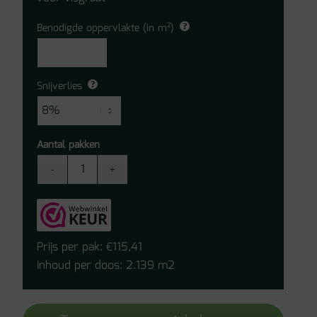
Benodigde oppervlakte (in m²)
Snijverlies
Aantal pakken
Therdex
Rustique
-
C15072
Click
Prijs per pak:
115,41
€
PVC
Inhoud per doos: 2.139 m2
aantal