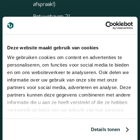
afspraak!)
Betuwehaven 21
3433 PV NIEUWEGEIN
Bezoek onze showroom
Deze website maakt gebruik van cookies
We gebruiken cookies om content en advertenties te
personaliseren, om functies voor social media te bieden
en om ons websiteverkeer te analyseren. Ook delen we
Mail ons
informatie over uw gebruik van onze site met onze
partners voor social media, adverteren en analyse. Deze
Altijd dezelfde werkdag antwoord!
partners kunnen deze gegevens combineren met andere
info@topkwaliteitvloeren.nl
informatie die u aan ze heeft verstrekt of die ze hebben
verzameld op basis van uw gebruik van hun services.
Details tonen