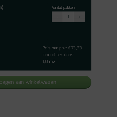
m)
Aantal pakken
Traprenovatie
set
PVC
Avanto
Light
Prijs per pak:
93,33
€
Grey
Inhoud per doos:
-
1,0 m2
4
treden
oegen aan winkelwagen
excl.
profielen
aantal