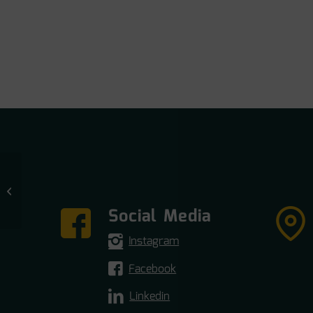
Traprenovatie set PVC
Avanto Natural – 4
treden excl. profielen
Social Media
Instagram
Facebook
Linkedin