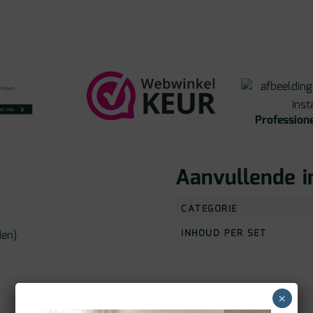
Professione
Aanvullende i
CATEGORIE
INHOUD PER SET
den)
×
KLEUR