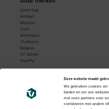
Onze merken
Quick-Step
Ambiant
Moduleo
Floer
Montinique
Vivafloors
Belakos
VT Wonen
Floorify
Deze website maakt gebru
We gebruiken cookies om c
bieden en om ons websitev
met onze partners voor so
combineren met andere inf