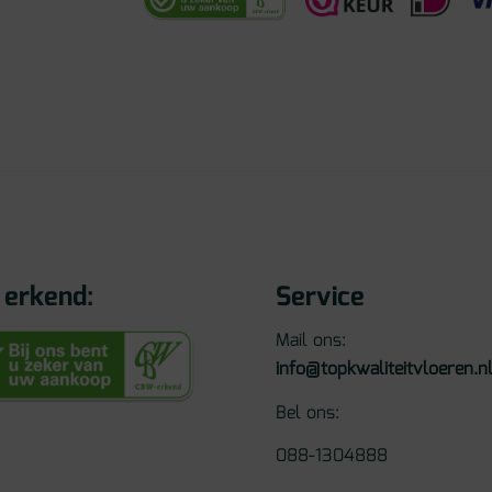
erkend:
Service
Mail ons:
info@topkwaliteitvloeren.n
Bel ons:
088-1304888