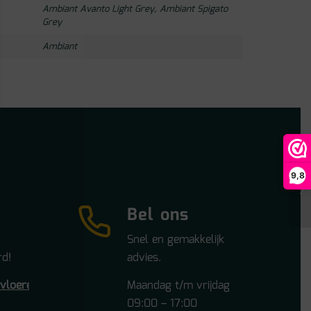
Ambiant Avanto Light Grey, Ambiant Spigato
Grey
Ambiant
9,8
Bel ons
Snel en gemakkelijk
d!
advies.
tvloeren.nl
Maandag t/m vrijdag
09:00 – 17:00