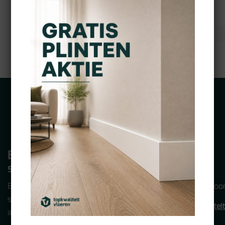
MATCHT MET VLOER
MERK
Bezoek onze
Mail ons
showroom
Altijd dezelfde
Bezoek 100m2 aan
werkdag antwoor
showroom! (alleen op
info@topkwalitei
afspraak!)