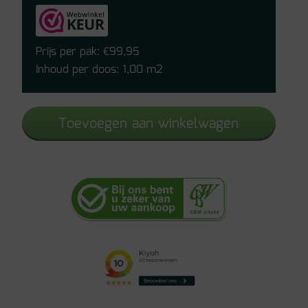
wit
PVC
(houtstructuur)
Prijs per pak:
99,95
€
aantal
Inhoud per doos: 1,00 m2
Toevoegen aan winkelwagen