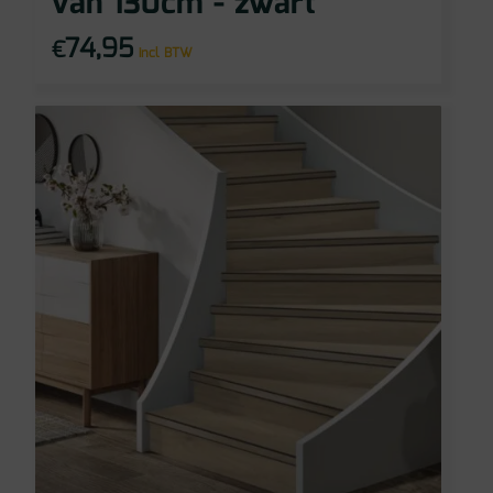
van 130cm - zwart
74,95
€
incl BTW