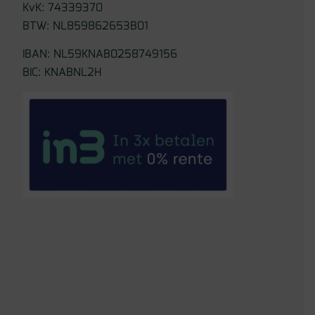
KvK: 74339370
BTW: NL859862653B01
IBAN: NL59KNAB0258749156
BIC: KNABNL2H