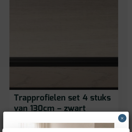
Trapprofielen set 4 stuks
van 130cm – zwart
×
74,95
€
incl BTW