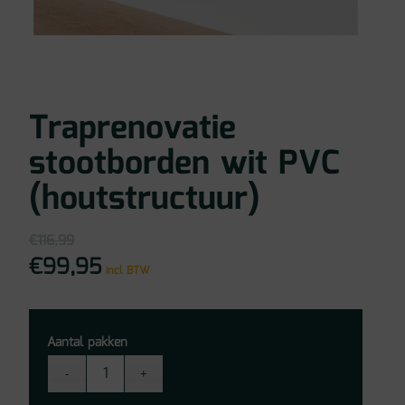
Traprenovatie
stootborden wit PVC
(houtstructuur)
€
116,99
€
99,95
Oorspronkelijke
Huidige
incl BTW
prijs
prijs
was:
is:
€116,99.
€99,95.
Aantal pakken
Traprenovatie
stootborden