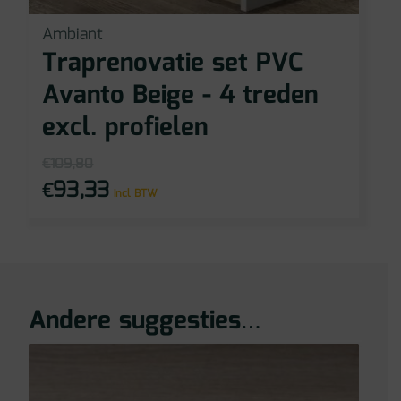
Ambiant
Traprenovatie set PVC
Avanto Beige - 4 treden
excl. profielen
€
109,80
93,33
€
Oorspronkelijke
Huidige
incl BTW
prijs
prijs
was:
is:
€109,80.
€93,33.
Andere suggesties…