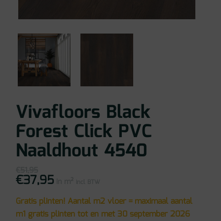
Vivafloors Black
Forest Click PVC
Naaldhout 4540
€
51,95
€
37,95
Oorspronkelijke
Huidige
in m²
prijs
prijs
incl BTW
was:
is:
€51,95.
€37,95.
Gratis plinten! Aantal m2 vloer = maximaal aantal
m1 gratis plinten tot en met 30 september 2026