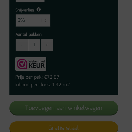
Snijverlies
Aantal pakken
Vivafloors
Black
Forest
Click
PVC
Prijs per pak:
72,87
€
Naaldhout
Inhoud per doos: 1.92 m2
4540
aantal
Toevoegen aan winkelwagen
Gratis staal