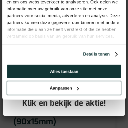
en om ons websiteverkeer te analyseren. Ook delen we
informatie over uw gebruik van onze site met onze
partners voor social media, adverteren en analyse. Deze
partners kunnen deze gegevens combineren met andere
informatie die u aan ze heeft verstrekt of die ze hebben
verzameld op basis van uw gebruik van hun services.
Details tonen
Alles toestaan
GRATIS PLINTEN bij aankoop
Aanpassen
van jouw vloer!
Vochtwerend MDF plint
Klik en bekijk de aktie!
voorgelakt RAL9016
(90x15mm)