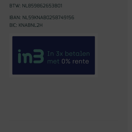
BTW: NL859862653B01
IBAN: NL59KNAB0258749156
BIC: KNABNL2H