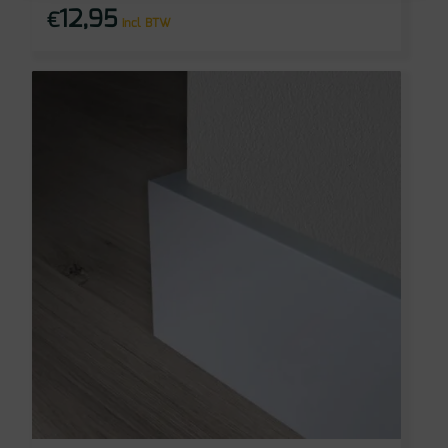
12,95
€
incl BTW