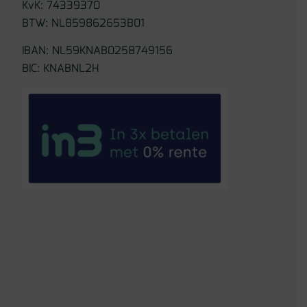
KvK: 74339370
BTW: NL859862653B01
IBAN: NL59KNAB0258749156
BIC: KNABNL2H