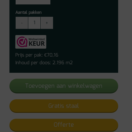
Aantal pakken
Vivafloors
Click
PVC
5002
aantal
Prijs per pak:
70,16
€
Inhoud per doos: 2.196 m2
Toevoegen aan winkelwagen
Gratis staal
Offerte