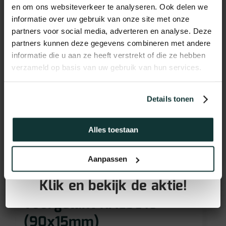
en om ons websiteverkeer te analyseren. Ook delen we
informatie over uw gebruik van onze site met onze
partners voor social media, adverteren en analyse. Deze
partners kunnen deze gegevens combineren met andere
informatie die u aan ze heeft verstrekt of die ze hebben
verzameld op basis van uw gebruik van hun services.
Details tonen
Alles toestaan
GRATIS PLINTEN bij aankoop
Aanpassen
van jouw vloer!
Klik en bekijk de aktie!
Vochtwerend MDF plint
voorgelakt RAL9016
(90x15mm)