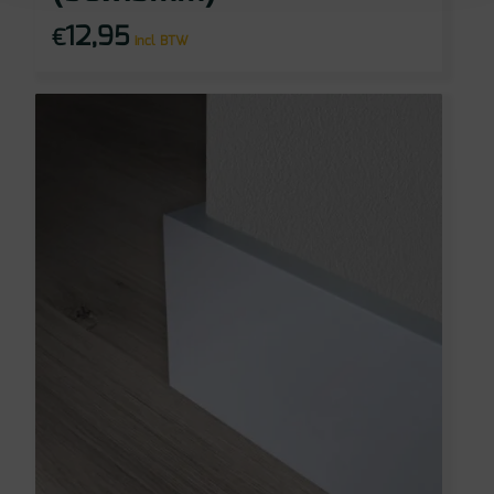
12,95
€
incl BTW