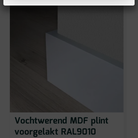
Vochtwerend MDF plint
voorgelakt RAL9010