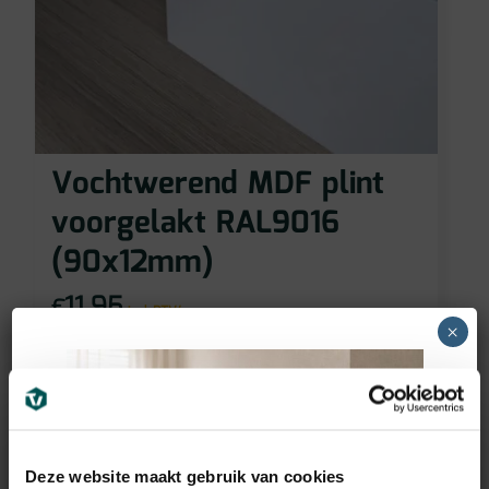
Vochtwerend MDF plint
voorgelakt RAL9016
(90x12mm)
11,95
€
incl BTW
×
Deze website maakt gebruik van cookies