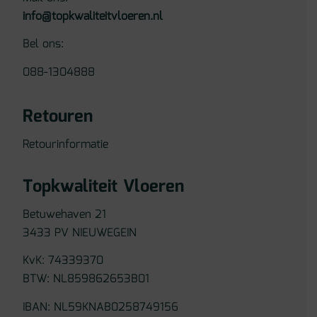
info@topkwaliteitvloeren.nl
Bel ons:
088-1304888
Retouren
Retourinformatie
Topkwaliteit Vloeren
Betuwehaven 21
3433 PV NIEUWEGEIN
KvK: 74339370
BTW: NL859862653B01
IBAN: NL59KNAB0258749156