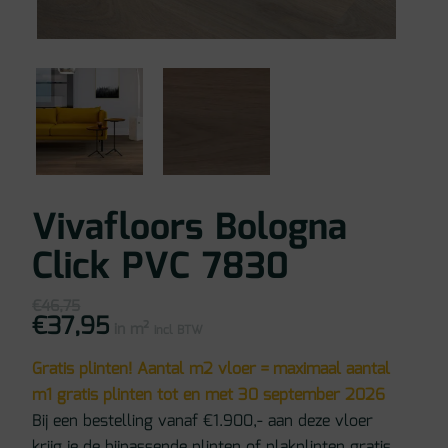
Vivafloors Bologna
Click PVC 7830
€
46,75
€
37,95
Oorspronkelijke
Huidige
in m²
prijs
prijs
incl BTW
was:
is:
€46,75.
€37,95.
Gratis plinten! Aantal m2 vloer = maximaal aantal
m1 gratis plinten tot en met 30 september 2026
Bij een bestelling vanaf €1.900,- aan deze vloer
krijg je de bijpassende plinten of plakplinten gratis.