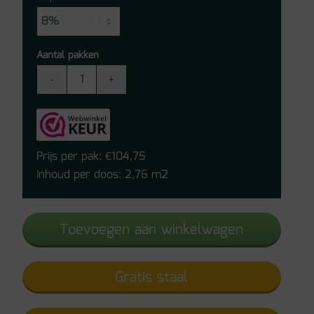
Aantal pakken
Vivafloors
Bologna
Click
PVC
7830
Prijs per pak:
104,75
€
aantal
Inhoud per doos: 2,76 m2
Toevoegen aan winkelwagen
Gratis staal