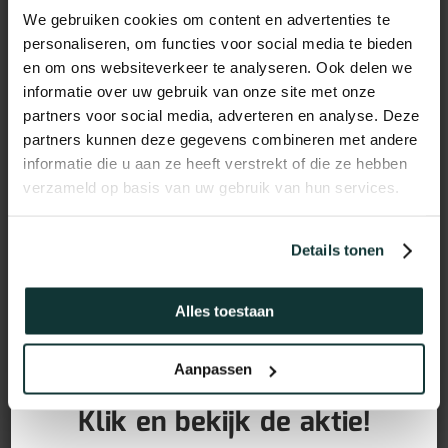
We gebruiken cookies om content en advertenties te
personaliseren, om functies voor social media te bieden
en om ons websiteverkeer te analyseren. Ook delen we
informatie over uw gebruik van onze site met onze
partners voor social media, adverteren en analyse. Deze
partners kunnen deze gegevens combineren met andere
informatie die u aan ze heeft verstrekt of die ze hebben
verzameld op basis van uw gebruik van hun services.
Details tonen
Vochtwerend MDF plint
voorgelakt RAL9016
Alles toestaan
(90x15mm)
GRATIS PLINTEN bij aankoop
Aanpassen
van jouw vloer!
12,95
€
incl BTW
Klik en bekijk de aktie!