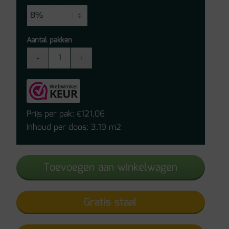
Aantal pakken
Vivafloors
Vienna
Click
PVC
8360
Prijs per pak:
121,06
€
aantal
Inhoud per doos: 3.19 m2
Toevoegen aan winkelwagen
Gratis staal