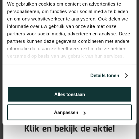
We gebruiken cookies om content en advertenties te
personaliseren, om functies voor social media te bieden
en om ons websiteverkeer te analyseren. Ook delen we
informatie over uw gebruik van onze site met onze
partners voor social media, adverteren en analyse. Deze
partners kunnen deze gegevens combineren met andere
informatie die u aan ze heeft verstrekt of die ze hebben
verzameld op basis van uw gebruik van hun services.
Details tonen
Vochtwerend MDF plint
Alles toestaan
voorgelakt RAL9016
GRATIS PLINTEN bij aankoop
Aanpassen
van jouw vloer!
(90x15mm)
Klik en bekijk de aktie!
12,95
€
incl BTW