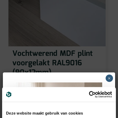
Vochtwerend MDF plint
voorgelakt RAL9016
(90x12mm)
×
11,95
€
incl BTW
Deze website maakt gebruik van cookies