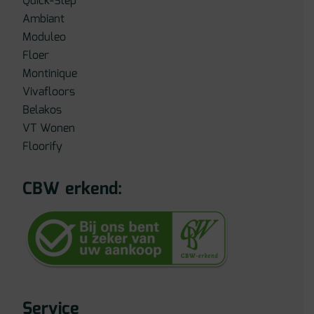
Quick-Step
Ambiant
Moduleo
Floer
Montinique
Vivafloors
Belakos
VT Wonen
Floorify
CBW erkend:
Service