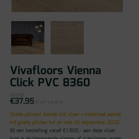
Vivafloors Vienna
Click PVC 8360
€
51,95
€
37,95
Oorspronkelijke
Huidige
in m²
prijs
prijs
incl BTW
was:
is:
€51,95.
€37,95.
Gratis plinten! Aantal m2 vloer = maximaal aantal
m1 gratis plinten tot en met 30 september 2026
Bij een bestelling vanaf €1.900,- aan deze vloer
krijg je de bijpassende plinten of plakplinten gratis.