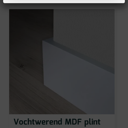
Vochtwerend MDF plint