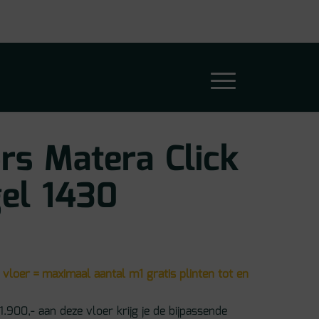
rs Matera Click
el 1430
 vloer = maximaal aantal m1 gratis plinten tot en
1.900,- aan deze vloer krijg je de bijpassende