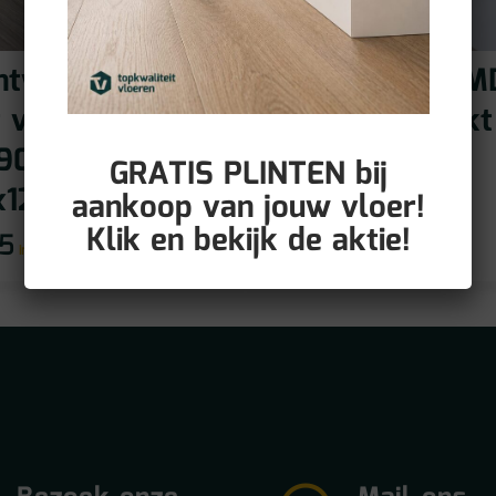
htwerend MDF
Vochtwerend M
t voorgelakt
plint voorgelakt
9016
RAL9016
GRATIS PLINTEN bij
x12mm)
(90x15mm)
aankoop van jouw vloer!
Klik en bekijk de aktie!
95
€
12,95
incl BTW
incl BTW