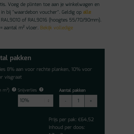
atis. Voeg de plinten toe aan je winkelwagen en
in bij "waardebon voucher". Geldig op
alle
 in RAL9010 of RAL9016 (hoogtes 55/70/90mm).
 = aantal m² vloer.
Bekijk volledige
tal pakken
lies 8% aan voor rechte planken, 10% voor
r visgraat
n m²)
Snijverlies
Aantal pakken
Vivafloors
Matera
Click
Prijs per pak:
64,52
€
PVC
Inhoud per doos:
Tegel