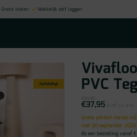
Gratis stalen
Makkelijk zelf leggen
Vivafloo
PVC Teg
Aanbieding!
€
51,95
€
37,95
Oorspronkelijke
Huidige
in m²
prijs
prijs
incl BTW
was:
is:
€51,95.
€37,95.
Gratis plinten! Aantal m2
met 30 september 2026
Bij een bestelling vanaf €