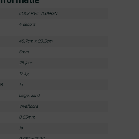
nformatie
CLICK PVC VLOEREN
4 decors
45,7cm x 93,5cm
6mm
25 jaar
12 kg
ER
Ja
beige
,
zand
Vivafloors
0.55mm
Ja