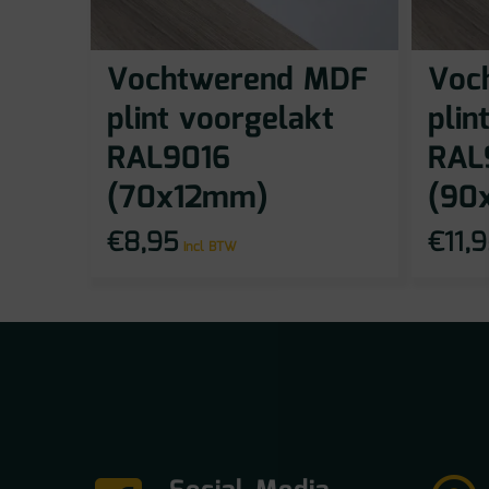
Vochtwerend MDF
Voc
plint voorgelakt
plin
RAL9016
RAL
(70x12mm)
(90
€
8,95
€
11,
incl BTW