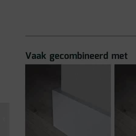
Vaak gecombineerd met
Vivafloors Matera
Click PVC Tegel 1410