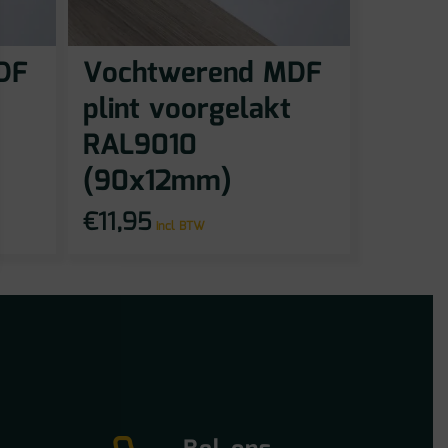
DF
Vochtwerend MDF
plint voorgelakt
RAL9010
(90x12mm)
€
11,95
incl BTW