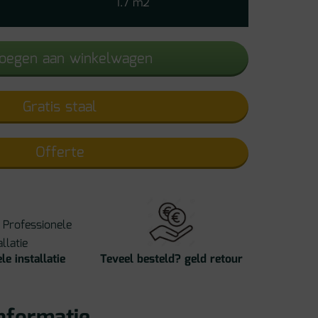
1.7 m2
1430
aantal
oegen aan winkelwagen
Gratis staal
Offerte
le installatie
Teveel besteld? geld retour