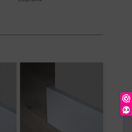
0,052m2K/W
9,8