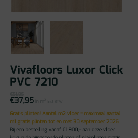
Vivafloors Luxor Click
PVC 7210
€
51,95
€
37,95
Oorspronkelijke
Huidige
in m²
prijs
prijs
incl BTW
was:
is:
€51,95.
€37,95.
Gratis plinten! Aantal m2 vloer = maximaal aantal
m1 gratis plinten tot en met 30 september 2026
Bij een bestelling vanaf €1.900,- aan deze vloer
krijg je de bijpassende plinten of plakplinten gratis.