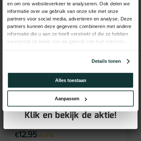
en om ons websiteverkeer te analyseren. Ook delen we
informatie over uw gebruik van onze site met onze
partners voor social media, adverteren en analyse. Deze
partners kunnen deze gegevens combineren met andere
informatie die u aan ze heeft verstrekt of die ze hebben
verzameld op basis van uw gebruik van hun services.
Details tonen
Alles toestaan
GRATIS PLINTEN bij aankoop
Vochtwerend MDF plint
Aanpassen
van jouw vloer!
voorgelakt RAL9016
Klik en bekijk de aktie!
(90x15mm)
12,95
€
incl BTW