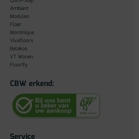
Quick-Step
Ambiant
Moduleo
Floer
Montinique
Vivafloors
Belakos
VT Wonen
Floorify
CBW erkend:
Service