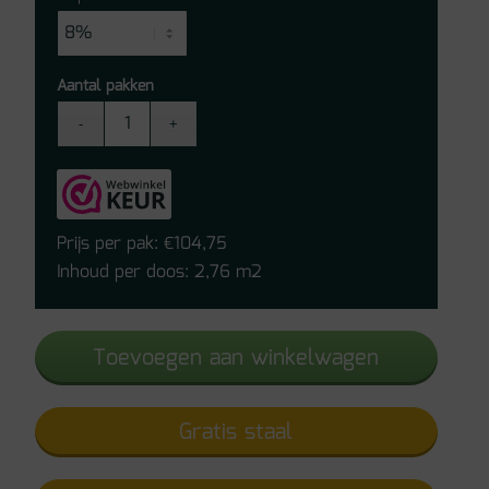
Aantal pakken
Vivafloors
Luxor
Click
PVC
7210
Prijs per pak:
104,75
€
aantal
Inhoud per doos: 2,76 m2
Toevoegen aan winkelwagen
Gratis staal