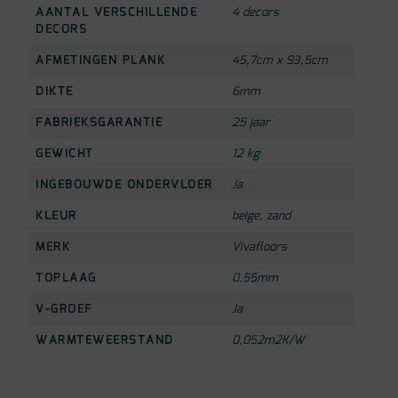
AANTAL VERSCHILLENDE
4 decors
DECORS
AFMETINGEN PLANK
45,7cm x 93,5cm
DIKTE
6mm
FABRIEKSGARANTIE
25 jaar
GEWICHT
12 kg
INGEBOUWDE ONDERVLOER
Ja
KLEUR
beige
,
zand
MERK
Vivafloors
TOPLAAG
0.55mm
V-GROEF
Ja
WARMTEWEERSTAND
0,052m2K/W