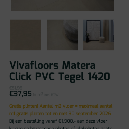
Vivafloors Matera
Click PVC Tegel 1420
€
51,95
€
37,95
Oorspronkelijke
Huidige
in m²
prijs
prijs
incl BTW
was:
is:
€51,95.
€37,95.
Gratis plinten! Aantal m2 vloer = maximaal aantal
m1 gratis plinten tot en met 30 september 2026
Bij een bestelling vanaf €1.900,- aan deze vloer
krijg je de bijpassende plinten of plakplinten gratis.