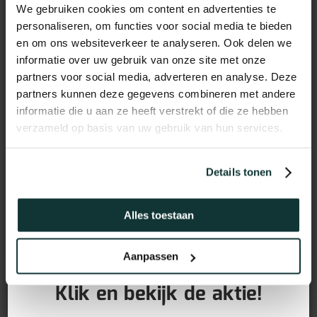
We gebruiken cookies om content en advertenties te
personaliseren, om functies voor social media te bieden
en om ons websiteverkeer te analyseren. Ook delen we
informatie over uw gebruik van onze site met onze
partners voor social media, adverteren en analyse. Deze
partners kunnen deze gegevens combineren met andere
informatie die u aan ze heeft verstrekt of die ze hebben
verzameld op basis van uw gebruik van hun services.
Details tonen
Vochtwerend MDF plint
Alles toestaan
voorgelakt RAL9016
GRATIS PLINTEN bij aankoop
Aanpassen
van jouw vloer!
(90x15mm)
Klik en bekijk de aktie!
12,95
€
incl BTW