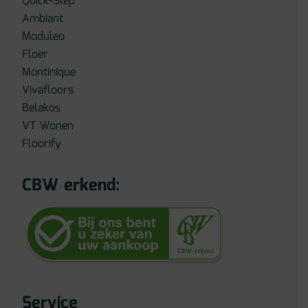
Quick-Step
Ambiant
Moduleo
Floer
Montinique
Vivafloors
Belakos
VT Wonen
Floorify
CBW erkend:
Service