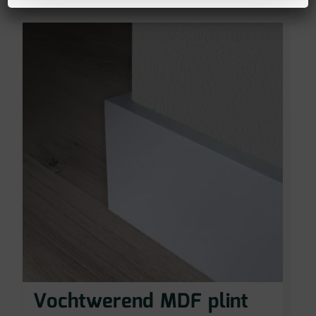
Vochtwerend MDF plint