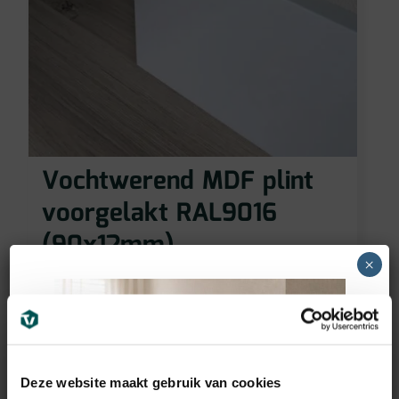
Vochtwerend MDF plint
voorgelakt RAL9016
(90x12mm)
×
11,95
€
incl BTW
Deze website maakt gebruik van cookies