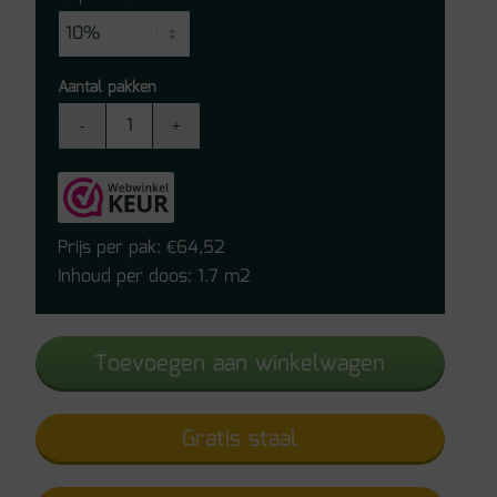
Aantal pakken
Vivafloors
Matera
Click
PVC
Tegel
Prijs per pak:
64,52
€
1420
Inhoud per doos: 1.7 m2
aantal
Toevoegen aan winkelwagen
Gratis staal