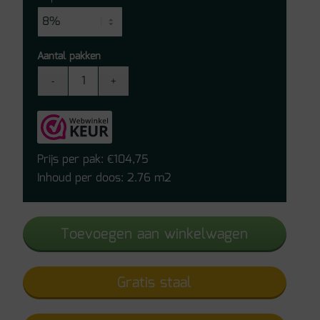
Aantal pakken
Vivafloors
Mayfair
Click
PVC
9030
Prijs per pak:
104,75
€
aantal
Inhoud per doos: 2.76 m2
Toevoegen aan winkelwagen
Gratis staal