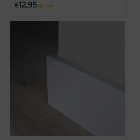
12,95
€
incl BTW