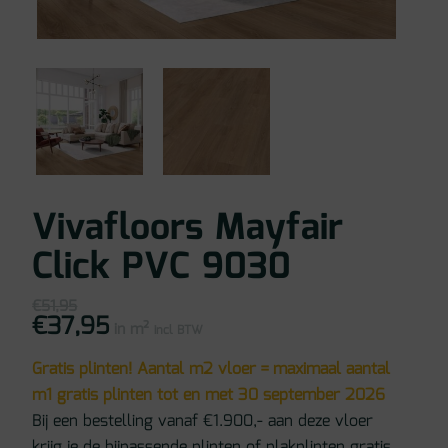
Vivafloors Mayfair
Click PVC 9030
€
51,95
€
37,95
Oorspronkelijke
Huidige
in m²
prijs
prijs
incl BTW
was:
is:
€51,95.
€37,95.
Gratis plinten! Aantal m2 vloer = maximaal aantal
m1 gratis plinten tot en met 30 september 2026
Bij een bestelling vanaf €1.900,- aan deze vloer
krijg je de bijpassende plinten of plakplinten gratis.