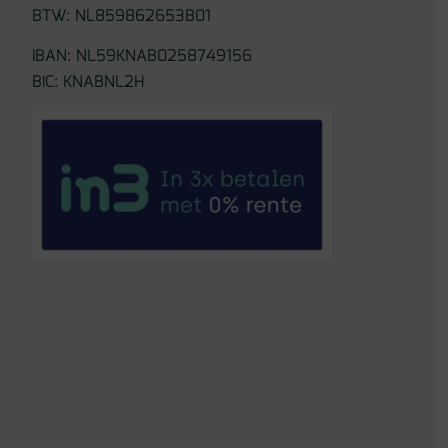
BTW: NL859862653B01
IBAN: NL59KNAB0258749156
BIC: KNABNL2H